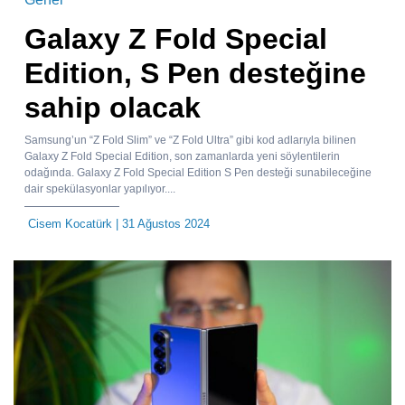
Galaxy Z Fold Special
Edition, S Pen desteğine
sahip olacak
Samsung’un “Z Fold Slim” ve “Z Fold Ultra” gibi kod adlarıyla bilinen
Galaxy Z Fold Special Edition, son zamanlarda yeni söylentilerin
odağında. Galaxy Z Fold Special Edition S Pen desteği sunabileceğine
dair spekülasyonlar yapılıyor....
Cisem Kocatürk
| 31 Ağustos 2024