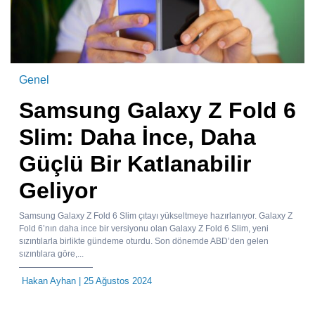
Genel
Samsung Galaxy Z Fold 6
Slim: Daha İnce, Daha
Güçlü Bir Katlanabilir
Geliyor
Samsung Galaxy Z Fold 6 Slim çıtayı yükseltmeye hazırlanıyor. Galaxy Z
Fold 6’nın daha ince bir versiyonu olan Galaxy Z Fold 6 Slim, yeni
sızıntılarla birlikte gündeme oturdu. Son dönemde ABD’den gelen
sızıntılara göre,...
Hakan Ayhan
| 25 Ağustos 2024