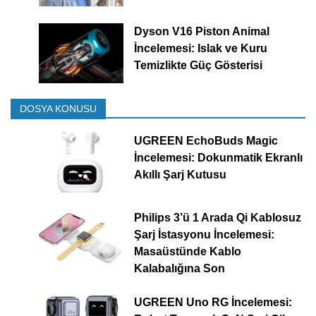
Dyson V16 Piston Animal
İncelemesi: Islak ve Kuru
Temizlikte Güç Gösterisi
DOSYA KONUSU
UGREEN EchoBuds Magic
İncelemesi: Dokunmatik Ekranlı
Akıllı Şarj Kutusu
Philips 3’ü 1 Arada Qi Kablosuz
Şarj İstasyonu İncelemesi:
Masaüstünde Kablo
Kalabalığına Son
UGREEN Uno RG İncelemesi: