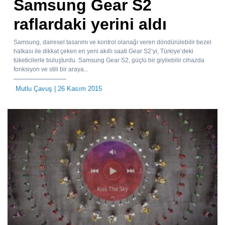
Samsung Gear S2
raflardaki yerini aldı
Samsung, dairesel tasarımı ve kontrol olanağı veren döndürülebilir bezel
halkası ile dikkat çeken en yeni akıllı saati Gear S2’yi, Türkiye’deki
tüketicilerle buluşturdu. Samsung Gear S2, güçlü bir giyilebilir cihazda
fonksiyon ve stili bir araya...
Mutlu Çavuş
| 26 Kasım 2015