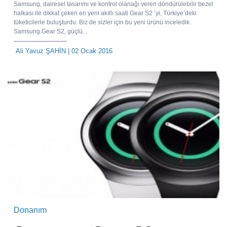
Samsung, dairesel tasarımı ve kontrol olanağı veren döndürülebilir bezel
halkası ile dikkat çeken en yeni akıllı saati Gear S2 ’yi, Türkiye’deki
tüketicilerle buluşturdu. Biz de sizler için bu yeni ürünü inceledik.
Samsung Gear S2, güçlü...
Ali Yavuz ŞAHİN
| 02 Ocak 2016
Donanım