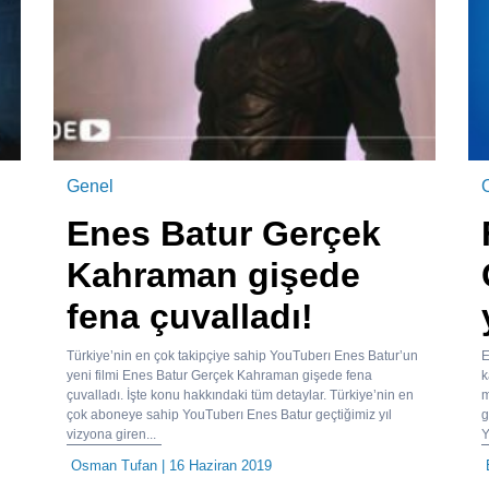
Genel
Enes Batur Gerçek
Kahraman gişede
fena çuvalladı!
Türkiye’nin en çok takipçiye sahip YouTuberı Enes Batur’un
E
yeni filmi Enes Batur Gerçek Kahraman gişede fena
k
çuvalladı. İşte konu hakkındaki tüm detaylar. Türkiye’nin en
m
çok aboneye sahip YouTuberı Enes Batur geçtiğimiz yıl
g
vizyona giren...
Y
Osman Tufan
| 16 Haziran 2019