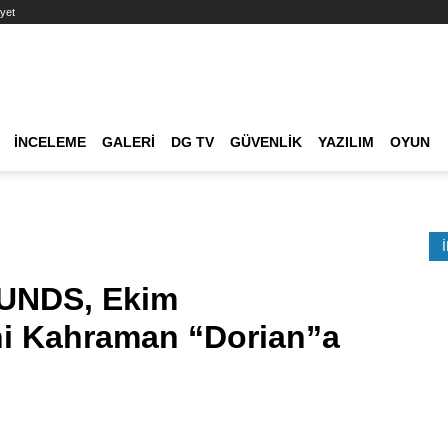
yet
Ana dolaşım
İNCELEME
GALERI
DG TV
GÜVENLIK
YAZILIM
OYUN
Etkinlik Ara
UNDS, Ekim
ni Kahraman “Dorian”a