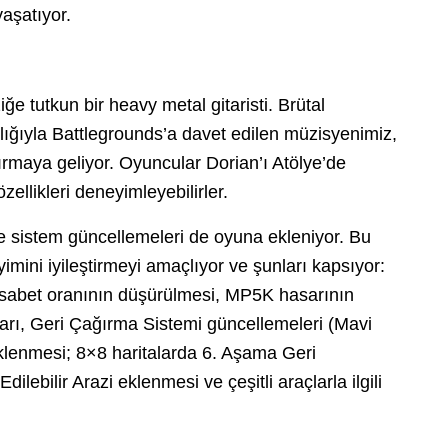
aşatıyor.
 tutkun bir heavy metal gitaristi. Brütal
cılığıyla Battlegrounds’a davet edilen müzisyenimiz,
dırmaya geliyor. Oyuncular Dorian’ı Atölye’de
zellikleri deneyimleyebilirler.
ve sistem güncellemeleri de oyuna ekleniyor. Bu
imini iyileştirmeyi amaçlıyor ve şunları kapsıyor:
ş isabet oranının düşürülmesi, MP5K hasarının
arı, Geri Çağırma Sistemi güncellemeleri (Mavi
eklenmesi; 8×8 haritalarda 6. Aşama Geri
lebilir Arazi eklenmesi ve çeşitli araçlarla ilgili