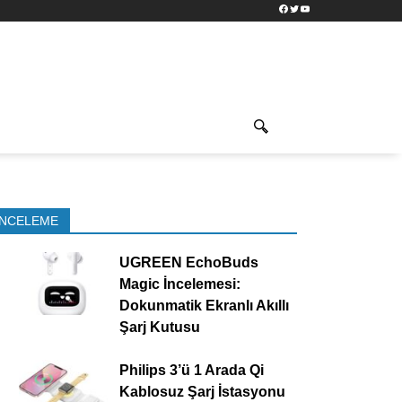
Facebook
Twitter
YouTube
İNCELEME
UGREEN EchoBuds
Magic İncelemesi:
Dokunmatik Ekranlı Akıllı
Şarj Kutusu
Philips 3’ü 1 Arada Qi
Kablosuz Şarj İstasyonu