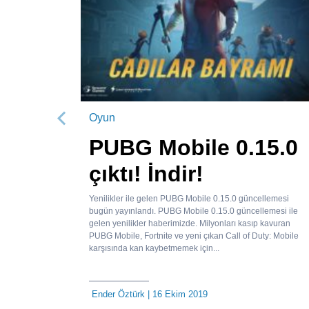
Oyun
Önceki
PUBG Mobile 0.15.0
çıktı! İndir!
Yenilikler ile gelen PUBG Mobile 0.15.0 güncellemesi
bugün yayınlandı. PUBG Mobile 0.15.0 güncellemesi ile
gelen yenilikler haberimizde. Milyonları kasıp kavuran
PUBG Mobile, Fortnite ve yeni çıkan Call of Duty: Mobile
karşısında kan kaybetmemek için...
Ender Öztürk
| 16 Ekim 2019