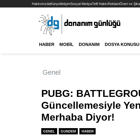
Hakkımızda
Künye
İletişim
Sosyal Medya
Telif Hakkı
Reklam
Öneri ve Şika
HABER
MOBIL
DONANIM
DOSYA KONUSU
Genel
PUBG: BATTLEGRO
Güncellemesiyle Ye
Merhaba Diyor!
GENEL
GUNDEM
HABER