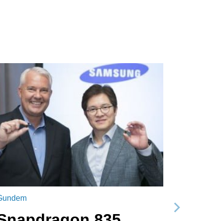
Gundem
Sonraki
Snapdragon 835