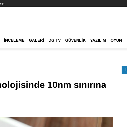
yet
Ana dolaşım
İNCELEME
GALERI
DG TV
GÜVENLIK
YAZILIM
OYUN
Etkinlik Ara
olojisinde 10nm sınırına