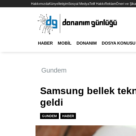
Hakkımızda
Künye
İletişim
Sosyal Medya
Telif Hakkı
Reklam
Öneri ve Şika
HABER
MOBIL
DONANIM
DOSYA KONUSU
Gundem
Samsung bellek tekn
geldi
GUNDEM
HABER