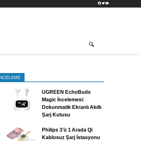
Facebook
Twitter
YouTube
İNCELEME
UGREEN EchoBuds
Magic İncelemesi:
Dokunmatik Ekranlı Akıllı
Şarj Kutusu
Philips 3’ü 1 Arada Qi
Kablosuz Şarj İstasyonu