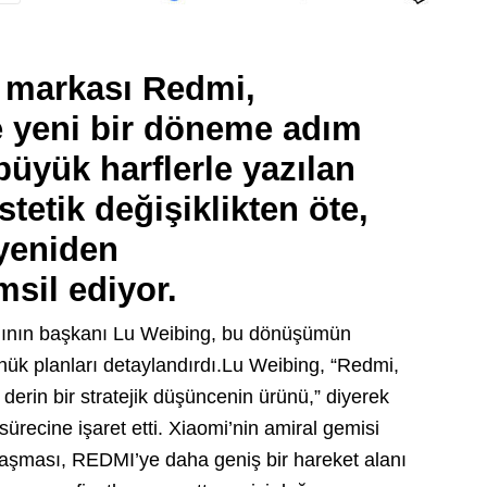
t markası Redmi,
le yeni bir döneme adım
büyük harflerle yazılan
tetik değişiklikten öte,
 yeniden
sil ediyor.
nının başkanı Lu Weibing, bu dönüşümün
önük planları detaylandırdı.Lu Weibing, “Redmi,
derin bir stratejik düşüncenin ürünü,” diyerek
ürecine işaret etti. Xiaomi’nin amiral gemisi
laşması, REDMI’ye daha geniş bir hareket alanı