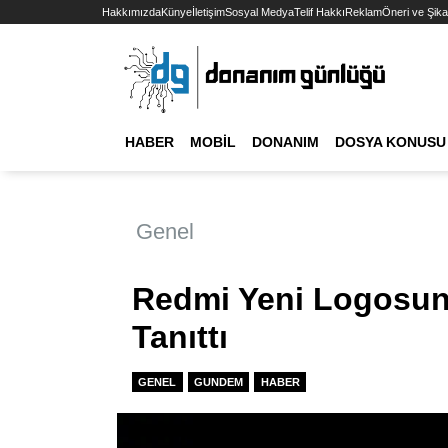
Hakkımızda
Künye
İletişim
Sosyal Medya
Telif Hakkı
Reklam
Öneri ve Şika
HABER
MOBIL
DONANIM
DOSYA KONUSU
Genel
Redmi Yeni Logosunu
Tanıttı
GENEL
GUNDEM
HABER