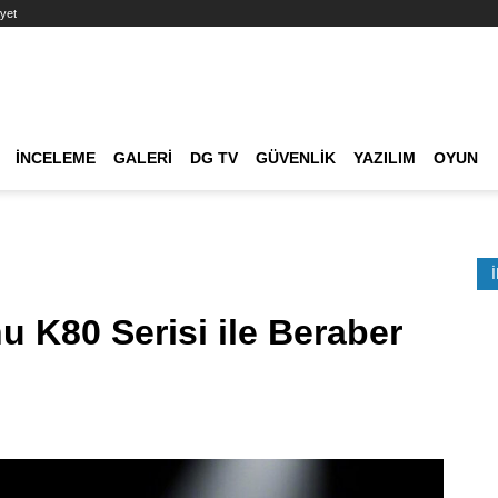
yet
Ana dolaşım
İNCELEME
GALERI
DG TV
GÜVENLIK
YAZILIM
OYUN
Etkinlik Ara
 K80 Serisi ile Beraber