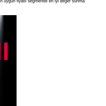
n uygun fiyatlı segmentte en iyi değer sunma