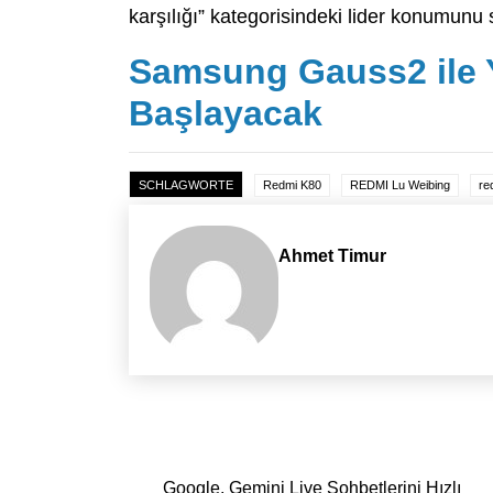
karşılığı” kategorisindeki lider konumunu
Samsung Gauss2 ile 
Başlayacak
SCHLAGWORTE
Redmi K80
REDMI Lu Weibing
re
Ahmet Timur
Yazı dolaşımı
Google, Gemini Live Sohbetlerini Hızlı