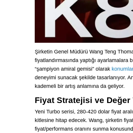
Şirketin Genel Müdürü Wang Teng Thomas
fiyatlandırmasında yaptığı ayarlamalara bir
“şampiyon amiral gemisi” olarak
konumlan
deneyimi sunacak şekilde tasarlanıyor. An
kademeli bir artış anlamına da geliyor.
Fiyat Stratejisi ve Değe
Yeni Turbo serisi, 280-420 dolar fiyat aral
kitlesine hitap edecek. Wang, şirketin fiy
fiyat/performans oranını sunma konusundak