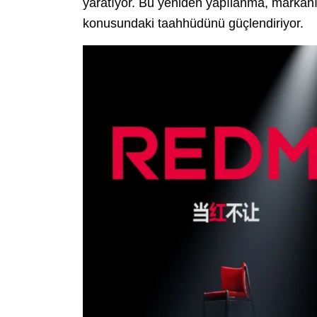
yaratıyor. Bu yeniden yapılanma, markanı
konusundaki taahhüdünü güçlendiriyor.