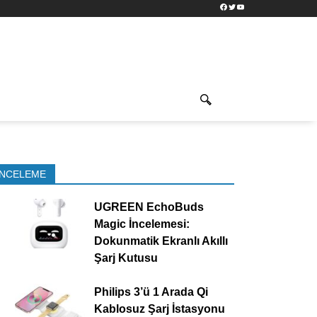
Facebook
Twitter
YouTube
İNCELEME
UGREEN EchoBuds
Magic İncelemesi:
Dokunmatik Ekranlı Akıllı
Şarj Kutusu
Philips 3’ü 1 Arada Qi
Kablosuz Şarj İstasyonu