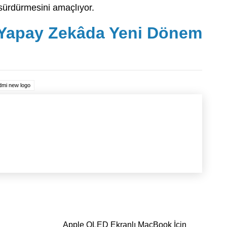
 sürdürmesini amaçlıyor.
Yapay Zekâda Yeni Dönem
dmi new logo
Apple OLED Ekranlı MacBook İçin