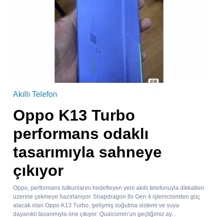
Akıllı Telefon
Oppo K13 Turbo
performans odaklı
tasarımıyla sahneye
çıkıyor
Oppo, performans tutkunlarını hedefleyen yeni akıllı telefonuyla dikkatleri
üzerine çekmeye hazırlanıyor. Snapdragon 8s Gen 4 işlemcisinden güç
alacak olan Oppo K13 Turbo, gelişmiş soğutma sistemi ve suya
dayanıklı tasarımıyla öne çıkıyor. Qualcomm’un geçtiğimiz ay...