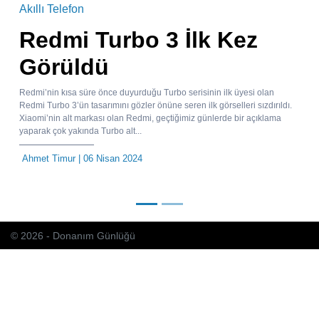
Akıllı Telefon
Redmi Turbo 3 İlk Kez
Görüldü
Redmi’nin kısa süre önce duyurduğu Turbo serisinin ilk üyesi olan
Redmi Turbo 3’ün tasarımını gözler önüne seren ilk görselleri sızdırıldı.
Xiaomi’nin alt markası olan Redmi, geçtiğimiz günlerde bir açıklama
yaparak çok yakında Turbo alt...
Ahmet Timur
| 06 Nisan 2024
© 2026 - Donanım Günlüğü