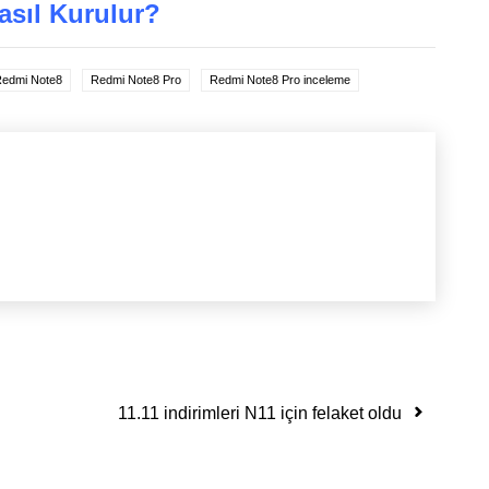
sıl Kurulur?
edmi Note8
Redmi Note8 Pro
Redmi Note8 Pro inceleme
11.11 indirimleri N11 için felaket oldu