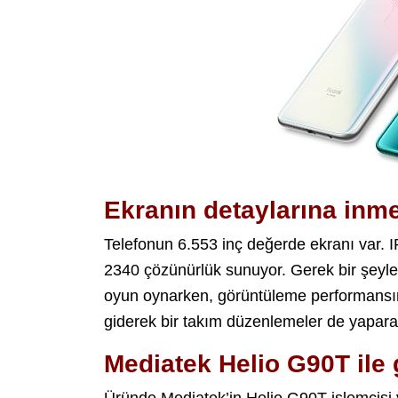
Ekranın detaylarına inm
Telefonun 6.553 inç değerde ekranı var. I
2340 çözünürlük sunuyor. Gerek bir şeyler
oyun oynarken, görüntüleme performansı
giderek bir takım düzenlemeler de yapar
Mediatek Helio G90T ile 
Üründe Mediatek’in Helio G90T işlemcisi