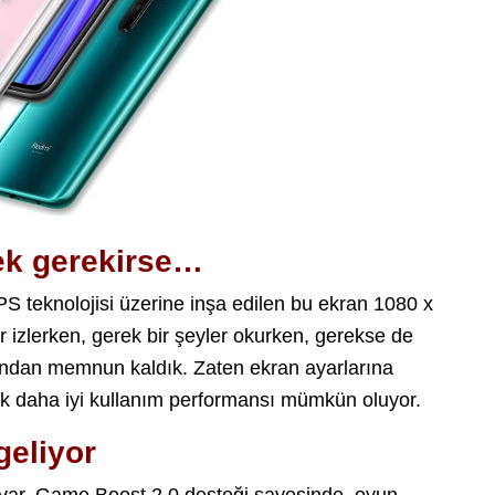
ek gerekirse…
PS teknolojisi üzerine inşa edilen bu ekran 1080 x
 izlerken, gerek bir şeyler okurken, gerekse de
ndan memnun kaldık. Zaten ekran ayarlarına
ak daha iyi kullanım performansı mümkün oluyor.
geliyor
 var. Game Boost 2.0 desteği sayesinde, oyun