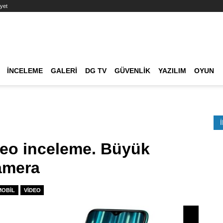
yet
Ana dolaşım
İNCELEME
GALERI
DG TV
GÜVENLIK
YAZILIM
OYUN
Etkinlik Ara
deo inceleme. Büyük
amera
MOBIL
VIDEO