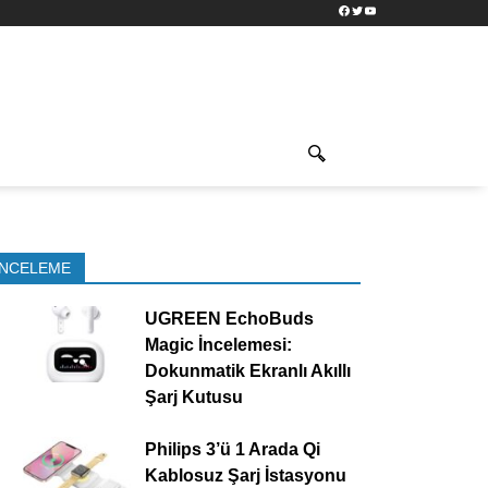
Facebook
Twitter
YouTube
İNCELEME
UGREEN EchoBuds
Magic İncelemesi:
Dokunmatik Ekranlı Akıllı
Şarj Kutusu
Philips 3’ü 1 Arada Qi
Kablosuz Şarj İstasyonu