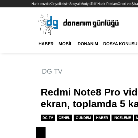
Hakkımızda
Künye
İletişim
Sosyal Medya
Telif Hakkı
Reklam
Öneri ve Şika
HABER
MOBIL
DONANIM
DOSYA KONUSU
DG TV
Redmi Note8 Pro vi
ekran, toplamda 5 k
DG TV
GENEL
GUNDEM
HABER
İNCELEME