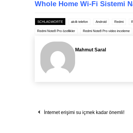
Whole Home Wi-Fi Sistemi Na
SCHLAGWORTE
akıllı telefon
Android
Redmi
R
Redmi Note8 Pro özellikler
Redmi Note8 Pro video inceleme
Mahmut Saral
Yazı dolaşımı
İnternet erişimi su içmek kadar önemli!