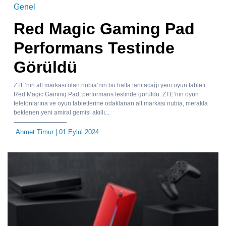
Genel
Red Magic Gaming Pad
Performans Testinde
Görüldü
ZTE’nin alt markası olan nubia’nın bu hafta tanıtacağı yeni oyun tableti
Red Magic Gaming Pad, performans testinde görüldü. ZTE’nin oyun
telefonlarına ve oyun tabletlerine odaklanan alt markası nubia, merakla
beklenen yeni amiral gemisi akıllı...
Ahmet Timur
| 01 Eylül 2024