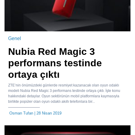
Genel
Nubia Red Magic 3
performans testinde
ortaya çıktı
ZTE’nin önümüzdeki günlerde resmiyet kazanacak olan oyun odaklı
modeli Nubia Red Magic 3 performans testinde ortaya çıktı. İşte konu
hakkındaki detaylar. Oyun sektörünün mobil platformlara kaymasıyla
birlikte popüler olan oyun odaklı akıllı telefonlara bir...
Osman Tufan
| 28 Nisan 2019