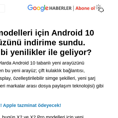
odelleri için Android 10
yüzünü indirime sundu.
bi yenilikler ile geliyor?
 aylarda Android 10 tabanlı yeni arayüzünü
 bu yeni arayüz; çift kulaklık bağlantısı,
ay, özelleştirilebilir simge şekilleri, yeni şarj
i markalar arası dosya paylaşım teknolojisi) gibi
! Apple tazminat ödeyecek!
a, bugün X2 ve X2 Pro modelleri için yeni