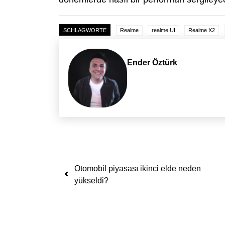
SCHLAGWORTE
Realme
realme UI
Realme X2
Ender Öztürk
Yazı dolaşımı
Otomobil piyasası ikinci elde neden
yükseldi?