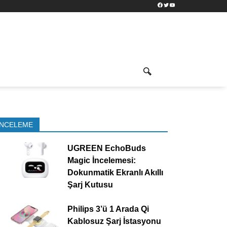
Facebook
Twitter
YouTube
İNCELEME
UGREEN EchoBuds
Magic İncelemesi:
Dokunmatik Ekranlı Akıllı
Şarj Kutusu
Philips 3’ü 1 Arada Qi
Kablosuz Şarj İstasyonu