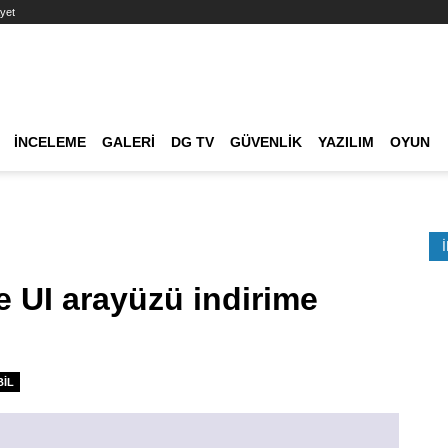
yet
Ana dolaşım
İNCELEME
GALERI
DG TV
GÜVENLIK
YAZILIM
OYUN
Etkinlik Ara
e UI arayüzü indirime
IL