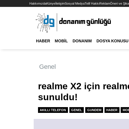
Hakkımızda
Künye
İletişim
Sosyal Medya
Telif Hakkı
Reklam
Öneri ve Şika
HABER
MOBIL
DONANIM
DOSYA KONUSU
Genel
realme X2 için realm
sunuldu!
AKILLI TELEFON
GENEL
GUNDEM
HABER
MOB