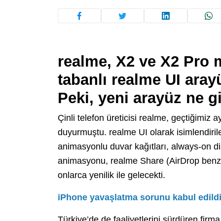
realme, X2 ve X2 Pro m
tabanlı realme UI ara
Peki, yeni arayüz ne gi
Çinli telefon üreticisi realme, geçtiğimiz
duyurmuştu. realme UI olarak isimlendirilen
animasyonlu duvar kağıtları, always-on displ
animasyonu, realme Share (AirDrop benzer
onlarca yenilik ile gelecekti.
iPhone yavaşlatma sorunu kabul edildi
Türkiye’de de faaliyetlerini sürdüren firm