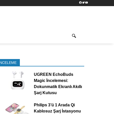
Facebook
Twitter
YouTube
İNCELEME
UGREEN EchoBuds
Magic İncelemesi:
Dokunmatik Ekranlı Akıllı
Şarj Kutusu
Philips 3’ü 1 Arada Qi
Kablosuz Şarj İstasyonu