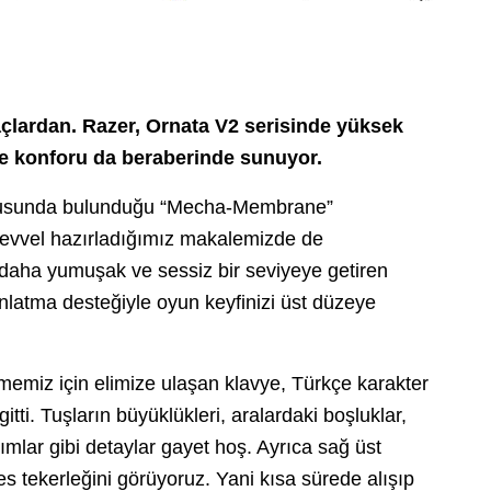
açlardan. Razer, Ornata V2 serisinde yüksek
e konforu da beraberinde sunuyor.
urusunda bulunduğu “Mecha-Membrane”
a evvel hazırladığımız makalemizde de
daha yumuşak ve sessiz bir seviyeye getiren
nlatma desteğiyle oyun keyfinizi üst düzeye
memiz için elimize ulaşan klavye, Türkçe karakter
tti. Tuşların büyüklükleri, aralardaki boşluklar,
mlar gibi detaylar gayet hoş. Ayrıca sağ üst
s tekerleğini görüyoruz. Yani kısa sürede alışıp