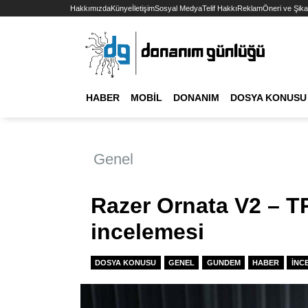
Hakkımızda
Künye
İletişim
Sosyal Medya
Telif Hakkı
Reklam
Öneri ve Şika
HABER
MOBIL
DONANIM
DOSYA KONUSU
Genel
Razer Ornata V2 – T
incelemesi
DOSYA KONUSU
GENEL
GUNDEM
HABER
İNC