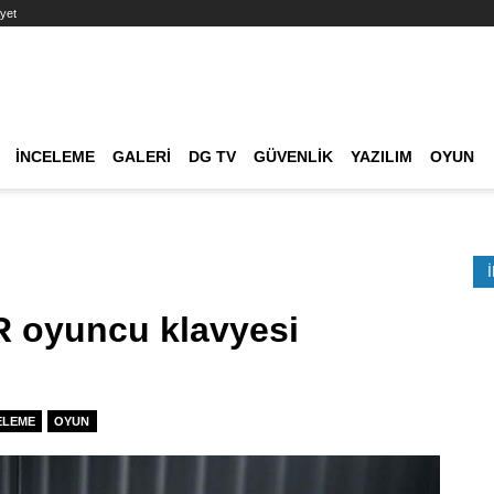
yet
Ana dolaşım
İNCELEME
GALERI
DG TV
GÜVENLIK
YAZILIM
OYUN
Etkinlik Ara
R oyuncu klavyesi
ELEME
OYUN