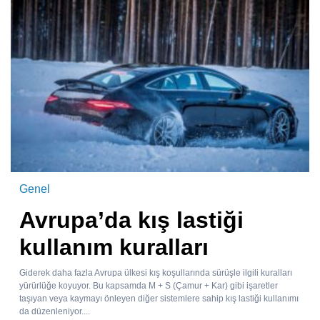
Genel
Avrupa’da kış lastiği
kullanım kuralları
Giderek daha fazla Avrupa ülkesi kış koşullarında sürüşle ilgili kuralları
yürürlüğe koyuyor. Bu kapsamda M + S (Çamur + Kar) gibi işaretler
taşıyan veya kaymayı önleyen diğer sistemlere sahip kış lastiği kullanımı
da düzenleniyor....