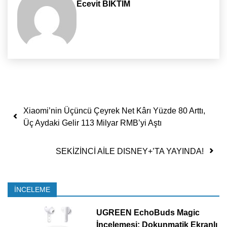
Ecevit BIKTIM
Yazı dolaşımı
Xiaomi’nin Üçüncü Çeyrek Net Kârı Yüzde 80 Arttı,
Üç Aydaki Gelir 113 Milyar RMB’yi Aştı
SEKİZİNCİ AİLE DISNEY+’TA YAYINDA!
İNCELEME
UGREEN EchoBuds Magic
İncelemesi: Dokunmatik Ekranlı