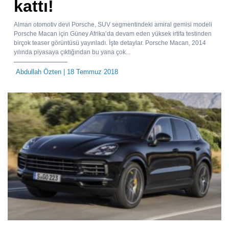
kattı!
Alman otomotiv devi Porsche, SUV segmentindeki amiral gemisi modeli
Porsche Macan için Güney Afrika’da devam eden yüksek irtifa testinden
birçok teaser görüntüsü yayınladı. İşte detaylar. Porsche Macan, 2014
yılında piyasaya çıktığından bu yana çok...
Abdullah Özten
| 18 Temmuz 2018