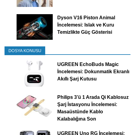
Dyson V16 Piston Animal
İncelemesi: Islak ve Kuru
Temizlikte Güç Gösterisi
DOSYA KONUSU
UGREEN EchoBuds Magic
İncelemesi: Dokunmatik Ekranlı
Akıllı Şarj Kutusu
Philips 3’ü 1 Arada Qi Kablosuz
Şarj İstasyonu İncelemesi:
Masaüstünde Kablo
Kalabalığına Son
UGREEN Uno RG İncelemesi: