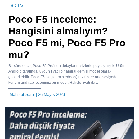
DG TV
Poco F5 inceleme:
Hangisini almalıyım?
Poco F5 mi, Poco F5 Pro
mu?
Bir süre önce, Poco F5 Pro’nun detaylarını sizlerle paylaşmıştık. Ürün,
Android tarafında, uygun fiyatlı bir amiral gemisi model olarak
gösterilebilir. Poco F5 ise, tahmin edeceğiniz üzere orta seviyede
konumlandırabileceğimiz bir model. Haliyle fiyatı da...
Mahmut Saral
| 26 Mayıs 2023