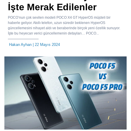
İşte Merak Edilenler
POCO’nun çok sevilen modeli POCO X4 GT HyperOS müjdeli bir
haberle geliyor. Akıllı telefon, uzun süredir beklenen HyperOS
güncellemesini nihayet aldı ve beraberinde birçok yeni özellik sunuyor.
İşte bu heyecan verici güncellemenin detayları… POCO...
Hakan Ayhan
| 22 Mayıs 2024