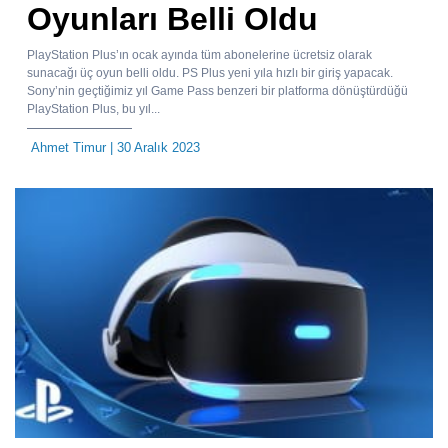
Oyunları Belli Oldu
PlayStation Plus’ın ocak ayında tüm abonelerine ücretsiz olarak
sunacağı üç oyun belli oldu. PS Plus yeni yıla hızlı bir giriş yapacak.
Sony’nin geçtiğimiz yıl Game Pass benzeri bir platforma dönüştürdüğü
PlayStation Plus, bu yıl...
Ahmet Timur
| 30 Aralık 2023