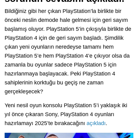
Bildiğiniz gibi her çıkan PlayStation’la birlikte bir
önceki neslin demode hale gelmesi için geri sayım
başlamış oluyor. PlayStation 5’in çıkışıyla birlikte de
PlayStation 4 için de geri sayım başladı. Şimdilik
çıkan yeni oyunların neredeyse tamamı hem
PlayStation 5’e hem PlayStation 4’e çıkıyor olsa da
zamanla bu oyunlar sadece PlayStation 5 için
hazırlanmaya başlayacak. Peki PlayStation 4
sahiplerinin korktuğu bu geçiş ne zaman
gerçekleşecek?
Yeni nesil oyun konsolu PlayStation 5’i yaklaşık iki
yıl önce çıkaran Sony, PlayStation 4 oyunları
hazırlamayı 2025’te bırakacağını
açıkladı
.