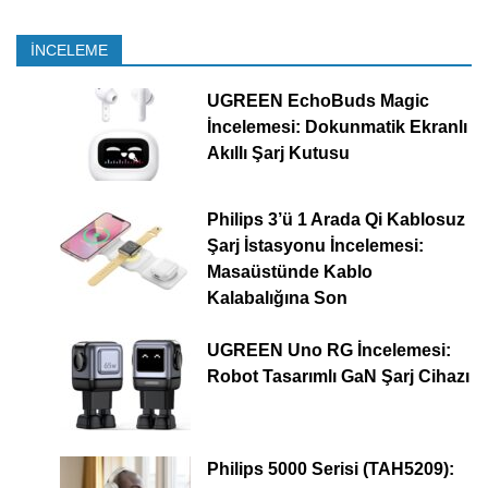
İNCELEME
UGREEN EchoBuds Magic
İncelemesi: Dokunmatik Ekranlı
Akıllı Şarj Kutusu
Philips 3’ü 1 Arada Qi Kablosuz
Şarj İstasyonu İncelemesi:
Masaüstünde Kablo
Kalabalığına Son
UGREEN Uno RG İncelemesi:
Robot Tasarımlı GaN Şarj Cihazı
Philips 5000 Serisi (TAH5209):