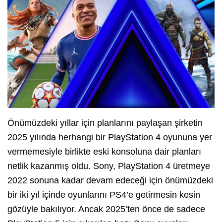
Önümüzdeki yıllar için planlarını paylaşan şirketin
2025 yılında herhangi bir PlayStation 4 oyununa yer
vermemesiyle birlikte eski konsoluna dair planları
netlik kazanmış oldu. Sony, PlayStation 4 üretmeye
2022 sonuna kadar devam edeceği için önümüzdeki
bir iki yıl içinde oyunlarını PS4’e getirmesin kesin
gözüyle bakılıyor. Ancak 2025’ten önce de sadece