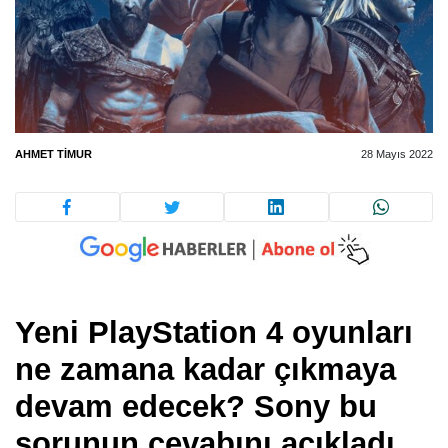
AHMET TIMUR
28 Mayıs 2022
Yeni PlayStation 4 oyunları
ne zamana kadar çıkmaya
devam edecek? Sony bu
sorunun cevabını açıkladı.