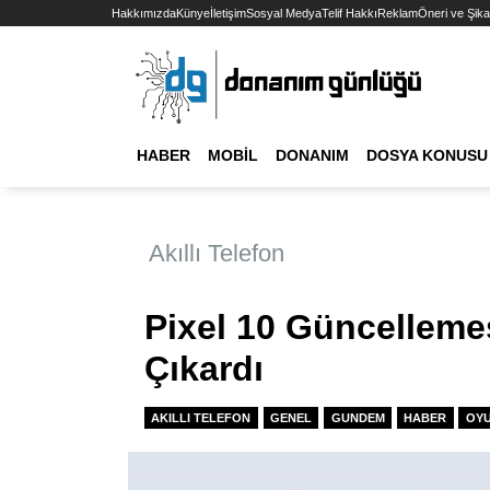
Hakkımızda
Künye
İletişim
Sosyal Medya
Telif Hakkı
Reklam
Öneri ve Şika
HABER
MOBIL
DONANIM
DOSYA KONUSU
Akıllı Telefon
Pixel 10 Güncellemes
Çıkardı
AKILLI TELEFON
GENEL
GUNDEM
HABER
OY