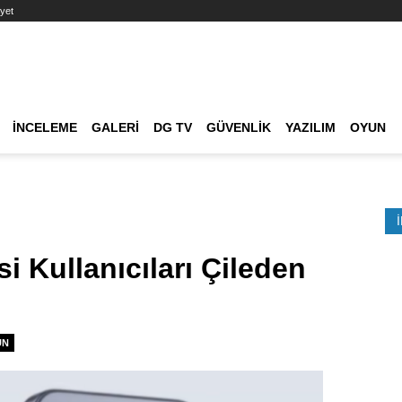
yet
Ana dolaşım
İNCELEME
GALERI
DG TV
GÜVENLIK
YAZILIM
OYUN
Etkinlik Ara
i Kullanıcıları Çileden
UN