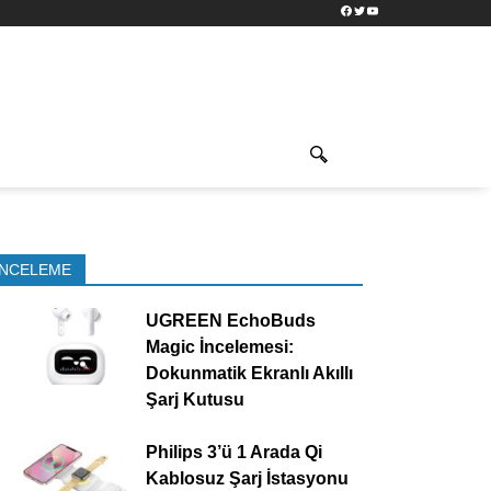
Facebook
Twitter
YouTube
İNCELEME
UGREEN EchoBuds
Magic İncelemesi:
Dokunmatik Ekranlı Akıllı
Şarj Kutusu
Philips 3’ü 1 Arada Qi
Kablosuz Şarj İstasyonu