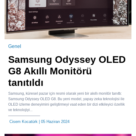
Genel
Samsung Odyssey OLED
G8 Akıllı Monitörü
tanıtıldı
Samsung, küresel pazar için resmi olarak yeni bir akıllı monitör tanıttı:
Samsung Odyssey OLED G8. Bu yeni model, yapay zeka teknolojisi ile
OLED izleme deneyimini geliştirmeyi vaat eden bir dizi etkileyici özellik
ve teknolojiyi...
Cisem Kocatürk
| 05 Haziran 2024