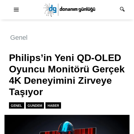
Ana dolaşım
Genel
Philips’in Yeni QD-OLED
Oyuncu Monitörü Gerçek
4K Deneyimini Zirveye
Taşıyor
GENEL
GUNDEM
HABER