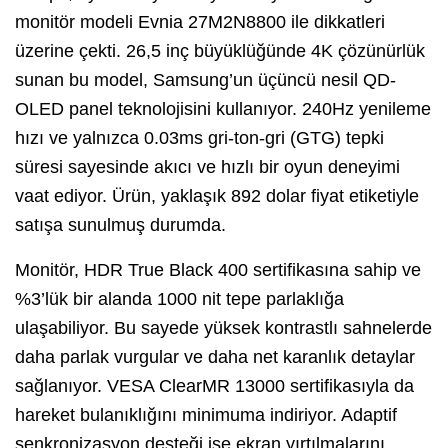
monitör modeli Evnia 27M2N8800 ile dikkatleri
üzerine çekti. 26,5 inç büyüklüğünde 4K çözünürlük
sunan bu model, Samsung’un üçüncü nesil QD-
OLED panel teknolojisini kullanıyor. 240Hz yenileme
hızı ve yalnızca 0.03ms gri-ton-gri (GTG) tepki
süresi sayesinde akıcı ve hızlı bir oyun deneyimi
vaat ediyor. Ürün, yaklaşık 892 dolar fiyat etiketiyle
satışa sunulmuş durumda.
Monitör, HDR True Black 400 sertifikasına sahip ve
%3’lük bir alanda 1000 nit tepe parlaklığa
ulaşabiliyor. Bu sayede yüksek kontrastlı sahnelerde
daha parlak vurgular ve daha net karanlık detaylar
sağlanıyor. VESA ClearMR 13000 sertifikasıyla da
hareket bulanıklığını minimuma indiriyor. Adaptif
senkronizasyon desteği ise ekran yırtılmalarını