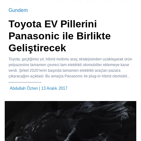
Gundem
Toyota EV Pillerini
Panasonic ile Birlikte
Geliştirecek
Toyota, geçtiğimiz yıl, hibrid motorlu araç stratejisinden uzaklaşarak ürün
yelpazesine tamamen çevreci tam elektrikli otomobiller eklemeye karar
verdi. Şirket 2020‘lerin başında tamamen elektrikli araçları pazara
çıkaracağını açıkladı. Bu amaçla Panasonic ile plug-in hibrid otomobil...
Abdullah Özten
| 13 Aralık 2017