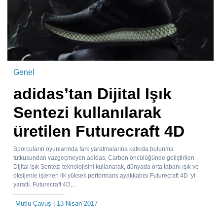
Genel
adidas’tan Dijital Işık
Sentezi kullanılarak
üretilen Futurecraft 4D
Sporcuların oyunlarında fark yaratmalarına katkıda bulunma
tutkusundan vazgeçmeyen adidas, Carbon öncülüğünde geliştirilen
Dijital Işık Sentezi teknolojisini kullanarak, dünyada orta tabanı ışık ve
oksijenle işlenen ilk yüksek performans ayakkabısı Futurecraft 4D ’yi
yarattı. Futurecraft 4D,...
Mutlu Çavuş
| 13 Nisan 2017