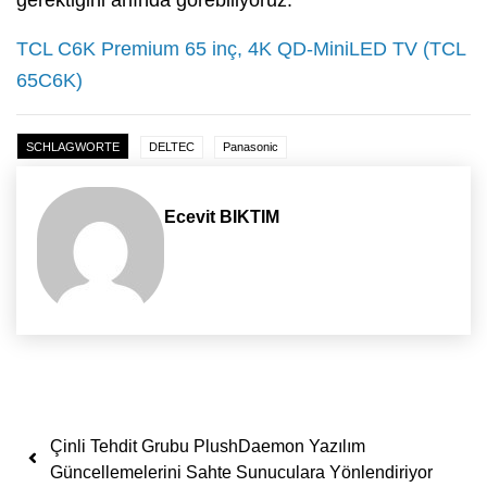
TCL C6K Premium 65 inç, 4K QD-MiniLED TV (TCL
65C6K)
SCHLAGWORTE
DELTEC
Panasonic
Ecevit BIKTIM
Yazı dolaşımı
Çinli Tehdit Grubu PlushDaemon Yazılım
Güncellemelerini Sahte Sunuculara Yönlendiriyor