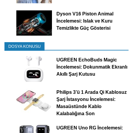
Dyson V16 Piston Animal
İncelemesi: Islak ve Kuru
Temizlikte Güç Gösterisi
DOSYA KONUSU
UGREEN EchoBuds Magic
İncelemesi: Dokunmatik Ekranlı
Akıllı Şarj Kutusu
Philips 3’ü 1 Arada Qi Kablosuz
Şarj İstasyonu İncelemesi:
Masaüstünde Kablo
Kalabalığına Son
UGREEN Uno RG İncelemesi: