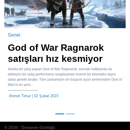
Genel
God of War Ragnarok
satışları hız kesmiyor
Harika bir çıkış yapan God of War Ragnarok, sonraki haftalarda da
etkileyici bir satış performansı sergileyerek önemli bir kilometre taşını
daha geride bıraktı. Tüm zamanların en başarılı oyun serilerinden God of
War’ın en yeni...
Ahmet Timur
| 02 Şubat 2023
© 2026 - Donanım Günlüğü