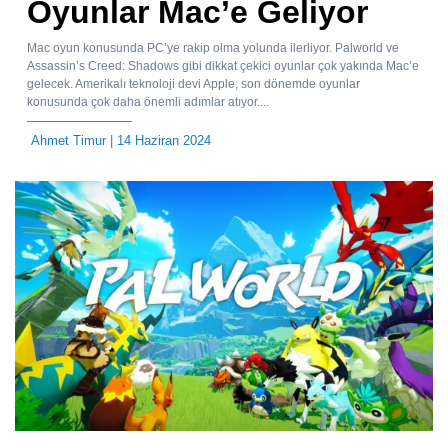
Oyunlar Mac’e Geliyor
Mac oyun konusunda PC’ye rakip olma yolunda ilerliyor. Palworld ve
Assassin’s Creed: Shadows gibi dikkat çekici oyunlar çok yakında Mac’e
gelecek. Amerikalı teknoloji devi Apple, son dönemde oyunlar
konusunda çok daha önemli adımlar atıyor....
Ahmet Timur
| 14 Haziran 2024