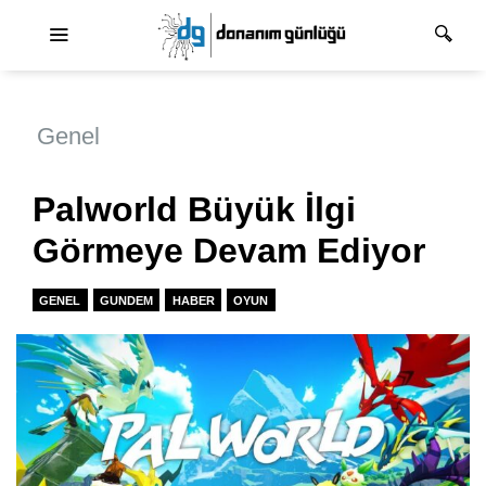
Ana dolaşım
Genel
Palworld Büyük İlgi
Görmeye Devam Ediyor
GENEL
GUNDEM
HABER
OYUN