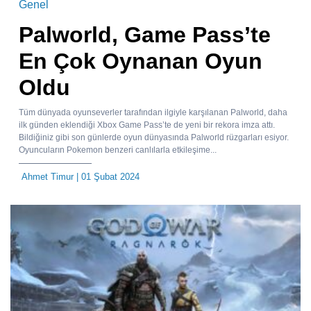
Genel
Palworld, Game Pass’te
En Çok Oynanan Oyun
Oldu
Tüm dünyada oyunseverler tarafından ilgiyle karşılanan Palworld, daha
ilk günden eklendiği Xbox Game Pass’te de yeni bir rekora imza attı.
Bildiğiniz gibi son günlerde oyun dünyasında Palworld rüzgarları esiyor.
Oyuncuların Pokemon benzeri canlılarla etkileşime...
Ahmet Timur
| 01 Şubat 2024