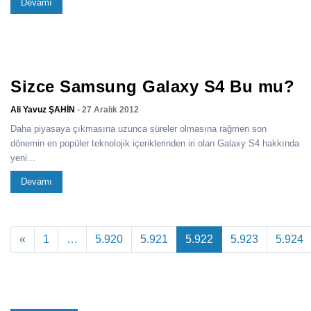
Devamı
Sizce Samsung Galaxy S4 Bu mu?
Ali Yavuz ŞAHİN
- 27 Aralık 2012
Daha piyasaya çıkmasına uzunca süreler olmasına rağmen son
dönemin en popüler teknolojik içeriklerinden iri olan Galaxy S4 hakkında
yeni...
Devamı
Yazı dolaşımı
«
1
…
5.920
5.921
5.922
5.923
5.924