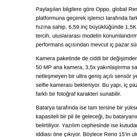
Paylaşılan bilgilere göre Oppo, global 
platformuna geçerek işlemci tarafında fark
hızına sahip, 6,59 inç büyüklüğünde 1,5K 
tercih, uluslararası modelin konumlandırm
performans açısından mevcut iç pazar sür
Kamera paketinde de ciddi bir değişimden 
50 MP ana kamera, 3,5x yakınlaştırma sağ
netleşmeyen bir ultra geniş açılı sensör y
selfie kamerası bekleniyor. Bu yapı, iç 
farklı bir fotoğraf karakteri sunabilir.
Batarya tarafında ise tam tersine bir yük
kapasiteli bir pil ile geleceği, bu batarya
belirtiliyor. Yazılım cephesinde ise kutud
iddiası öne çıkıyor. Böylece Reno 15’in ul