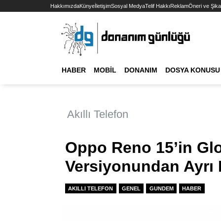
Hakkımızda
Künye
İletişim
Sosyal Medya
Telif Hakkı
Reklam
Öneri ve Şika
HABER
MOBIL
DONANIM
DOSYA KONUSU
Akıllı Telefon
Oppo Reno 15’in Glo
Versiyonundan Ayrı 
AKILLI TELEFON
GENEL
GUNDEM
HABER