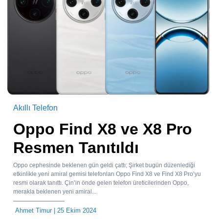
Akıllı Telefon
Oppo Find X8 ve X8 Pro
Resmen Tanıtıldı
Oppo cephesinde beklenen gün geldi çattı; Şirket bugün düzenlediği
etkinlikle yeni amiral gemisi telefonları Oppo Find X8 ve Find X8 Pro’yu
resmi olarak tanıttı. Çin’in önde gelen telefon üreticilerinden Oppo,
merakla beklenen yeni amiral...
Ahmet Timur
| 25 Ekim 2024