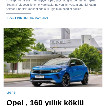
konsepti ile bir adım ileri taşıyor. Opel, yayınladığı Experimental “Işıkla
Boyama” videosu ile temel yapı taşlarına yeni bir yaşam enerjisi katan
“Alman Enerjisi” konseptinde akıllı ışığın geleceğini gözler...
Ecevit BIKTIM
| 04 Mart 2024
Genel
Opel , 160 yıllık köklü