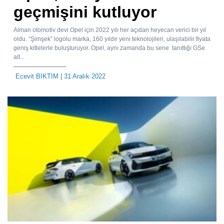
geçmişini kutluyor
Alman otomotiv devi Opel için 2022 yılı her açıdan heyecan verici bir yıl
oldu. “Şimşek” logolu marka, 160 yıldır yeni teknolojileri, ulaşılabilir fiyata
geniş kitlelerle buluşturuyor. Opel, aynı zamanda bu sene tanıttığı GSe
alt...
Ecevit BIKTIM
| 31 Aralık 2022