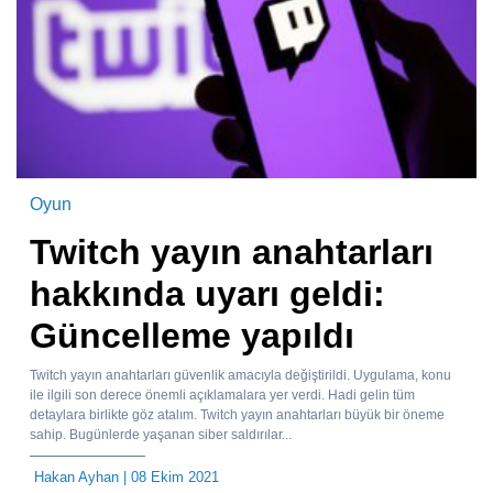
Oyun
Twitch yayın anahtarları
hakkında uyarı geldi:
Güncelleme yapıldı
Twitch yayın anahtarları güvenlik amacıyla değiştirildi. Uygulama, konu
ile ilgili son derece önemli açıklamalara yer verdi. Hadi gelin tüm
detaylara birlikte göz atalım. Twitch yayın anahtarları büyük bir öneme
sahip. Bugünlerde yaşanan siber saldırılar...
Hakan Ayhan
| 08 Ekim 2021