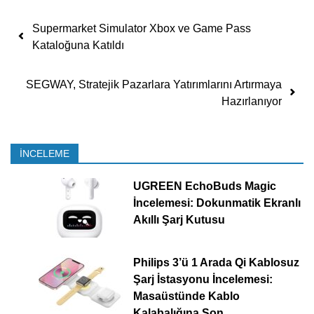
Yazı dolaşımı
Supermarket Simulator Xbox ve Game Pass
Kataloğuna Katıldı
SEGWAY, Stratejik Pazarlara Yatırımlarını Artırmaya
Hazırlanıyor
İNCELEME
UGREEN EchoBuds Magic
İncelemesi: Dokunmatik Ekranlı
Akıllı Şarj Kutusu
Philips 3’ü 1 Arada Qi Kablosuz
Şarj İstasyonu İncelemesi:
Masaüstünde Kablo
Kalabalığına Son