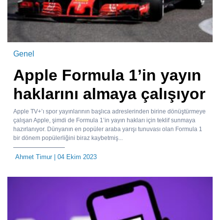
Genel
Apple Formula 1’in yayın
haklarını almaya çalışıyor
Apple TV+’ı spor yayınlarının başlıca adreslerinden birine dönüştürmeye
çalışan Apple, şimdi de Formula 1’in yayın hakları için teklif sunmaya
hazırlanıyor. Dünyanın en popüler araba yarışı tunuvası olan Formula 1
bir dönem popülerliğini biraz kaybetmiş...
Ahmet Timur
| 04 Ekim 2023