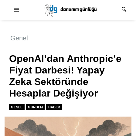
Ana dolaşım
Genel
OpenAI’dan Anthropic’e
Fiyat Darbesi! Yapay
Zeka Sektöründe
Hesaplar Değişiyor
GENEL
GUNDEM
HABER