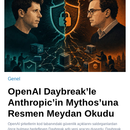
Genel
OpenAI Daybreak’le
Anthropic’in Mythos’una
Resmen Meydan Okudu
OpenAI şirketlerin kod tabanındaki güvenlik açıklarını saldırganlardan
önce bulmayı hedefleyen Daybreak adlı yeni aracını duyurdu. Daybreak,