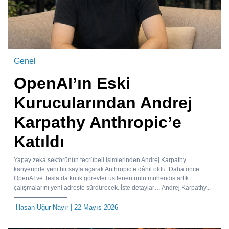
Genel
OpenAI’ın Eski
Kurucularından Andrej
Karpathy Anthropic’e
Katıldı
Yapay zeka sektörünün tecrübeli isimlerinden Andrej Karpathy
kariyerinde yeni bir sayfa açarak Anthropic’e dâhil oldu. Daha önce
OpenAI ve Tesla’da kritik görevler üstlenen ünlü mühendis artık
çalışmalarını yeni adreste sürdürecek. İşte detaylar… Andrej Karpathy...
Hasan Uğur Nayır
| 22 Mayıs 2026