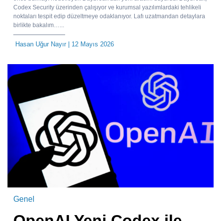
Codex Security üzerinden çalışıyor ve kurumsal yazılımlardaki tehlikeli
noktaları tespit edip düzeltmeye odaklanıyor. Lafı uzatmandan detaylara
birlikte bakalım…...
Hasan Uğur Nayır
| 12 Mayıs 2026
Genel
OpenAI Yeni Codex ile