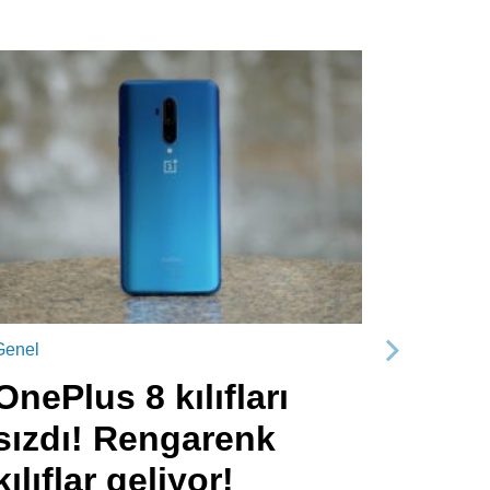
Genel
Sonraki
OnePlus 8 kılıfları
sızdı! Rengarenk
kılıflar geliyor!