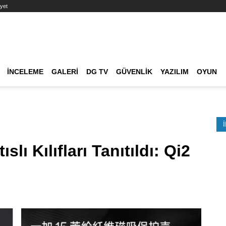
yet
Ana dolaşım
İNCELEME
GALERI
DG TV
GÜVENLIK
YAZILIM
OYUN
Etkinlik Ara
lı Kılıfları Tanıtıldı: Qi2