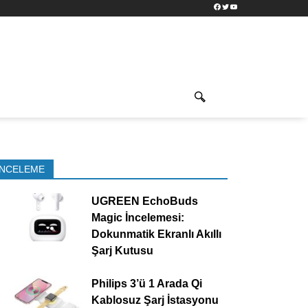
Facebook
Twitter
YouTube
İNCELEME
UGREEN EchoBuds
Magic İncelemesi:
Dokunmatik Ekranlı Akıllı
Şarj Kutusu
Philips 3’ü 1 Arada Qi
Kablosuz Şarj İstasyonu