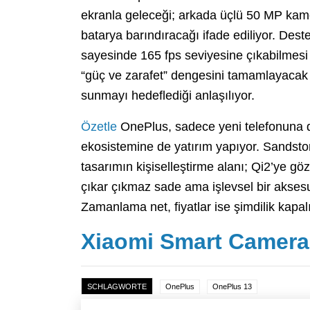
ekranla geleceği; arkada üçlü 50 MP kam
batarya barındıracağı ifade ediliyor. Des
sayesinde 165 fps seviyesine çıkabilmesi d
“güç ve zarafet” dengesini tamamlayacak
sunmayı hedeflediği anlaşılıyor.
Özetle
OnePlus, sadece yeni telefonuna d
ekosistemine de yatırım yapıyor. Sandstone’
tasarımın kişiselleştirme alanı; Qi2’ye gö
çıkar çıkmaz sade ama işlevsel bir aksesu
Zamanlama net, fiyatlar ise şimdilik kapalı
Xiaomi Smart Camera
SCHLAGWORTE
OnePlus
OnePlus 13