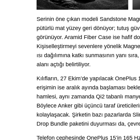
Serinin öne çıkan modeli Sandstone Magn
pütürlü mat yüzey geri dönüyor; tutuş güv
görünüyor. Aramid Fiber Case ise hafif dok
Kişiselleştirmeyi sevenlere yönelik Magne
ısı dağılımına katkı sunmasının yanı sıra, 
alanı açtığı belirtiliyor.
Kılıfların, 27 Ekim’de yapılacak OnePlus 1
erişimin ise aralık ayında başlaması bekl
hamlesi, aynı zamanda Qi2 tabanlı manyetik
Böylece Anker gibi üçüncü taraf üreticiler
kolaylaşacak. Şirketin bazı pazarlarda S
Drop Bundle paketini duyurması da, çevre ü
Telefon cephesinde OnePlus 15’in 165 H