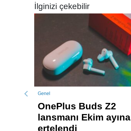
İlginizi çekebilir
Genel
Önceki
OnePlus Buds Z2
lansmanı Ekim ayına
ertelendi