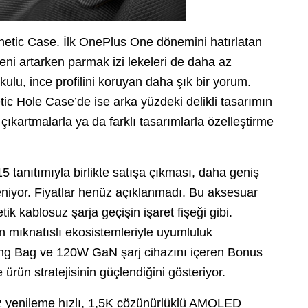
etic Case. İlk OnePlus One dönemini hatırlatan
eni artarken parmak izi lekeleri de daha az
ulu, ince profilini koruyan daha şık bir yorum.
tic Hole Case’de ise arka yüzdeki delikli tasarımın
çıkartmalarla ya da farklı tasarımlarla özelleştirme
5 tanıtımıyla birlikte satışa çıkması, daha geniş
eniyor. Fiyatlar henüz açıklanmadı. Bu aksesuar
 kablosuz şarja geçişin işaret fişeği gibi.
in mıknatıslı ekosistemleriyle uyumluluk
ling Bag ve 120W GaN şarj cihazını içeren Bonus
rün stratejisinin güçlendiğini gösteriyor.
z yenileme hızlı, 1,5K çözünürlüklü AMOLED