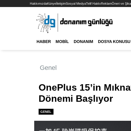
Hakkımızda
Künye
İletişim
Sosyal Medya
Telif Hakkı
Reklam
Öneri ve Şika
HABER
MOBIL
DONANIM
DOSYA KONUSU
Genel
OnePlus 15’in Mıknatıs
Dönemi Başlıyor
GENEL