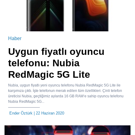
Haber
Uygun fiyatlı oyuncu
telefonu: Nubia
RedMagic 5G Lite
Nubia, uygun fiyatlı yeni oyuncu telefonu Nubia RedMagic 5G Lite ile
karşımıza çıktı. İşte telefonun merak edilen tüm özellikleri. Çinli telefon
üreticisi Nubia, geçtiğimiz aylarda 16 GB RAM‘e sahip oyuncu telefonu
Nubia RedMagic 5G...
Ender Öztürk
| 22 Haziran 2020