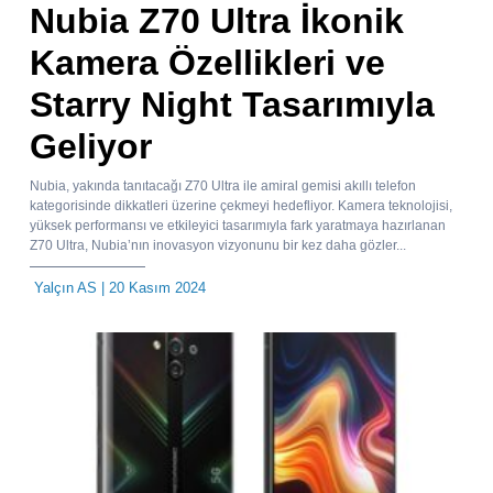
Nubia Z70 Ultra İkonik
Kamera Özellikleri ve
Starry Night Tasarımıyla
Geliyor
Nubia, yakında tanıtacağı Z70 Ultra ile amiral gemisi akıllı telefon
kategorisinde dikkatleri üzerine çekmeyi hedefliyor. Kamera teknolojisi,
yüksek performansı ve etkileyici tasarımıyla fark yaratmaya hazırlanan
Z70 Ultra, Nubia’nın inovasyon vizyonunu bir kez daha gözler...
Yalçın AS
| 20 Kasım 2024