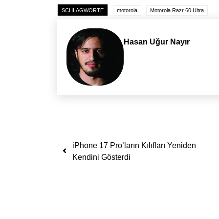
SCHLAGWORTE
motorola
Motorola Razr 60 Ultra
Hasan Uğur Nayır
Yazı dolaşımı
iPhone 17 Pro’ların Kılıfları Yeniden
Kendini Gösterdi