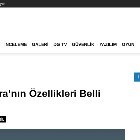
yet
Ana dolaşım
İNCELEME
GALERI
DG TV
GÜVENLIK
YAZILIM
OYUN
Etkinlik Ara
a’nın Özellikleri Belli
IL