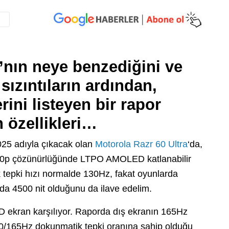
’nın neye benzediğini ve
 sızıntıların ardından,
rini listeyen bir rapor
n özellikleri…
25 adıyla çıkacak olan
Motorola Razr 60 Ultra
‘da,
1440p çözünürlüğünde LTPO AMOLED katlanabilir
 tepki hızı normalde 130Hz, fakat oyunlarda
 da 4500 nit olduğunu da ilave edelim.
D ekran karşılıyor. Raporda dış ekranın 165Hz
120/165Hz dokunmatik tepki oranına sahip olduğu