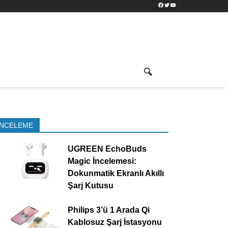
Facebook
Twitter
YouTube
İNCELEME
UGREEN EchoBuds
Magic İncelemesi:
Dokunmatik Ekranlı Akıllı
Şarj Kutusu
Philips 3’ü 1 Arada Qi
Kablosuz Şarj İstasyonu