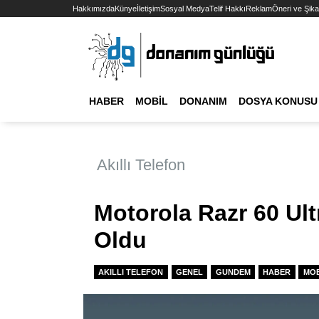
Hakkımızda
Künye
İletişim
Sosyal Medya
Telif Hakkı
Reklam
Öneri ve Şika
HABER
MOBIL
DONANIM
DOSYA KONUSU
Akıllı Telefon
Motorola Razr 60 Ultr
Oldu
AKILLI TELEFON
GENEL
GUNDEM
HABER
MOB