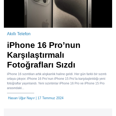
Akıllı Telefon
iPhone 16 Pro’nun
Karşılaştırmalı
Fotoğrafları Sızdı
iPhone 16 sızıntıları artık alışkanlık haline geldi. Her gün farklı bir sızıntı
ortaya çıkıyor. iPhone 16 Pro’nun iPhone 15 Pro’la karşılaştırıldığı yeni
fotoğraflar yayınlandı. Yeni sızıntınlar iPhone 16 Pro ve iPhone 15 Pro
arasındaki...
Hasan Uğur Nayır
| 17 Temmuz 2024