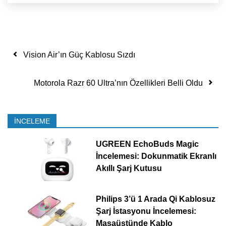
Yazı dolaşımı
Vision Air’ın Güç Kablosu Sızdı
Motorola Razr 60 Ultra’nın Özellikleri Belli Oldu
İNCELEME
UGREEN EchoBuds Magic
İncelemesi: Dokunmatik Ekranlı
Akıllı Şarj Kutusu
Philips 3’ü 1 Arada Qi Kablosuz
Şarj İstasyonu İncelemesi:
Masaüstünde Kablo