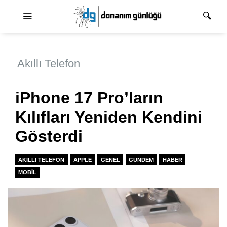
Ana dolaşım
Akıllı Telefon
iPhone 17 Pro’ların
Kılıfları Yeniden Kendini
Gösterdi
AKILLI TELEFON
APPLE
GENEL
GUNDEM
HABER
MOBIL