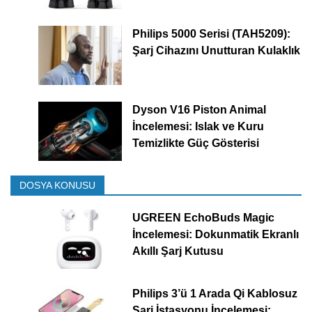
Philips 5000 Serisi (TAH5209):
Şarj Cihazını Unutturan Kulaklık
Dyson V16 Piston Animal
İncelemesi: Islak ve Kuru
Temizlikte Güç Gösterisi
DOSYA KONUSU
UGREEN EchoBuds Magic
İncelemesi: Dokunmatik Ekranlı
Akıllı Şarj Kutusu
Philips 3’ü 1 Arada Qi Kablosuz
Şarj İstasyonu İncelemesi: