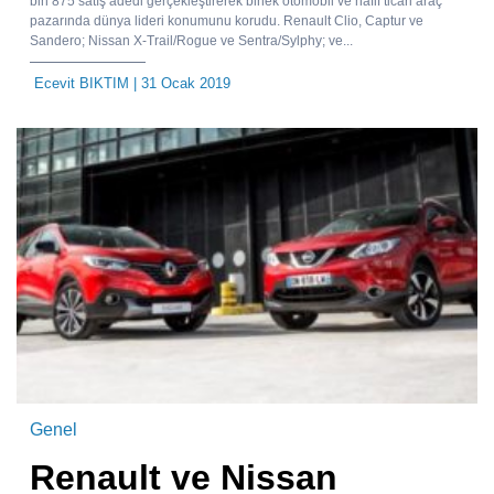
bin 875 satış adedi gerçekleştirerek binek otomobil ve hafif ticari araç
pazarında dünya lideri konumunu korudu. Renault Clio, Captur ve
Sandero; Nissan X-Trail/Rogue ve Sentra/Sylphy; ve...
Ecevit BIKTIM
| 31 Ocak 2019
Genel
Renault ve Nissan