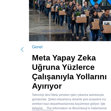
Genel
Önceki
Meta Yapay Zeka
Uğruna Yüzlerce
Çalışanıyla Yollarını
Ayırıyor
Teknoloji devi Meta yeniden işten çıkarma adımlarıyla
gündemde. Şirket milyarlarca dolarlık yeni projelere hız
verirken bazı departmanlarında küçülmeye gidiyor. İşte
detaylar… The Information ve Bloomberg’in haberlerine