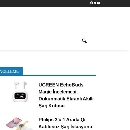
Facebook
Twitter
YouTube
İNCELEME
UGREEN EchoBuds
Magic İncelemesi:
Dokunmatik Ekranlı Akıllı
Şarj Kutusu
Philips 3’ü 1 Arada Qi
Kablosuz Şarj İstasyonu