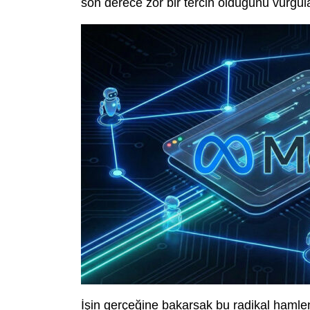
son derece zor bir tercih olduğunu vurgul
İşin gerçeğine bakarsak bu radikal hamleni