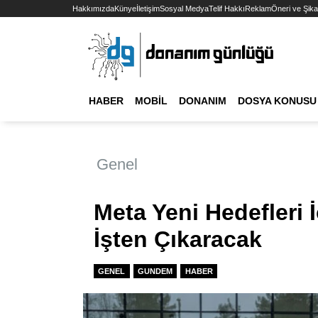
Hakkımızda
Künye
İletişim
Sosyal Medya
Telif Hakkı
Reklam
Öneri ve Şika
HABER
MOBIL
DONANIM
DOSYA KONUSU
Genel
Meta Yeni Hedefleri İ
İşten Çıkaracak
GENEL
GUNDEM
HABER