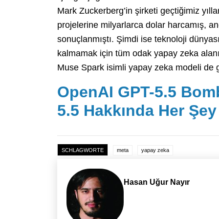
Mark Zuckerberg’in şirketi geçtiğimiz yıll
projelerine milyarlarca dolar harcamış, anc
sonuçlanmıştı. Şimdi ise teknoloji dünyası
kalmamak için tüm odak yapay zeka alanına
Muse Spark isimli yapay zeka modeli de g
OpenAI GPT-5.5 Bomba
5.5 Hakkında Her Şey
SCHLAGWORTE
meta
yapay zeka
Hasan Uğur Nayır