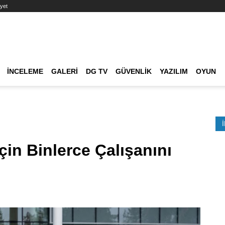
yet
Ana dolaşım
İNCELEME
GALERI
DG TV
GÜVENLIK
YAZILIM
OYUN
Etkinlik Ara
çin Binlerce Çalışanını