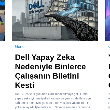
Genel
Dell Yapay Zeka
Nedeniyle Binlerce
Çalışanın Biletini
Kesti
Dell, 2025’te iş gücünde ciddi bir azaltmaya gitti. Firma
Y
yapay zeka için maliyetleri kısmak ve yeni stratejilere uyum
e
sağlamak amacıyla çalışanlarının yaklaşık yüzde 10’u ile
E
yollarını ayırdı. İşte detaylar… Şirketin son mali raporuna
i