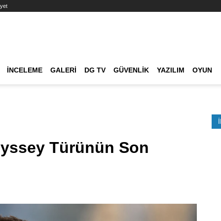
yet
Ana dolaşım
İNCELEME
GALERI
DG TV
GÜVENLIK
YAZILIM
OYUN
Etkinlik Ara
dyssey Türünün Son