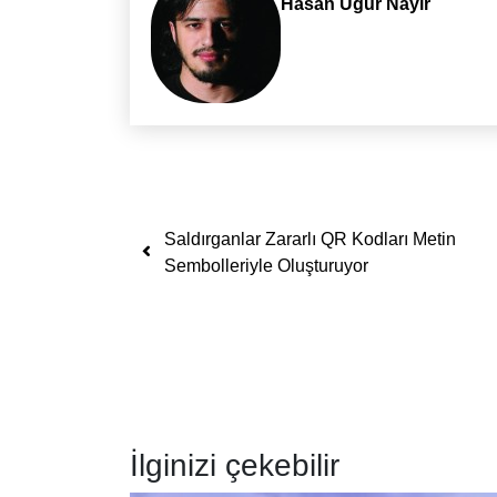
Hasan Uğur Nayır
Yazı dolaşımı
Saldırganlar Zararlı QR Kodları Metin
Sembolleriyle Oluşturuyor
İlginizi çekebilir