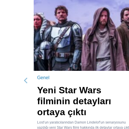
Genel
Önceki
Yeni Star Wars
filminin detayları
ortaya çıktı
Lost’un yaratıcılarından Damon Lindelof’un senaryosunu
yazdığı yeni Star Wars filmi hakkında ilk detaylar ortaya çıkt