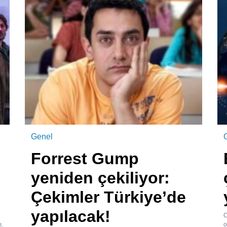
Genel
Forrest Gump
yeniden çekiliyor:
Çekimler Türkiye’de
yapılacak!
C
ı.
o