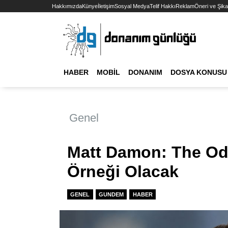
Hakkımızda
Künye
İletişim
Sosyal Medya
Telif Hakkı
Reklam
Öneri ve Şika
HABER
MOBIL
DONANIM
DOSYA KONUSU
Genel
Matt Damon: The O
Örneği Olacak
GENEL
GUNDEM
HABER