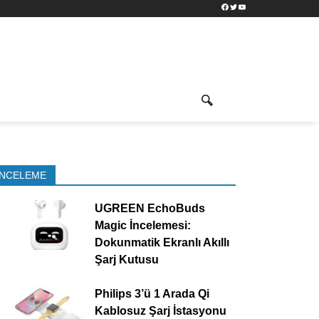
Facebook
Twitter
YouTube
İNCELEME
UGREEN EchoBuds
Magic İncelemesi:
Dokunmatik Ekranlı Akıllı
Şarj Kutusu
Philips 3’ü 1 Arada Qi
Kablosuz Şarj İstasyonu