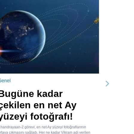
Genel
Sonraki
Bugüne kadar
çekilen en net Ay
yüzeyi fotoğrafı!
handrayaan-2 görevi, en net Ay yüzeyi fotoğraflarının
rtaya çıkmasını sağladı. Her ne kadar Vikram adı verilen