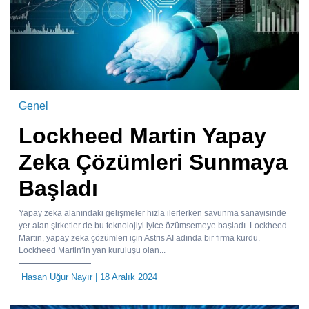
Genel
Lockheed Martin Yapay
Zeka Çözümleri Sunmaya
Başladı
Yapay zeka alanındaki gelişmeler hızla ilerlerken savunma sanayisinde
yer alan şirketler de bu teknolojiyi iyice özümsemeye başladı. Lockheed
Martin, yapay zeka çözümleri için Astris AI adında bir firma kurdu.
Lockheed Martin‘in yan kuruluşu olan...
Hasan Uğur Nayır
| 18 Aralık 2024