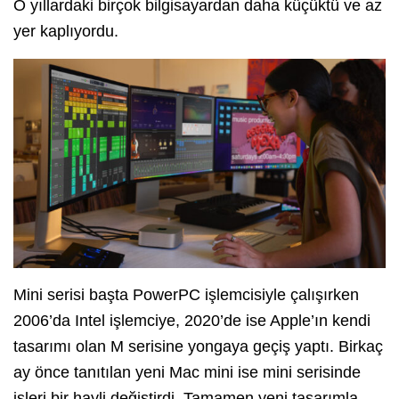
O yıllardaki birçok bilgisayardan daha küçüktü ve az
yer kaplıyordu.
Mini serisi başta PowerPC işlemcisiyle çalışırken
2006’da Intel işlemciye, 2020’de ise Apple’ın kendi
tasarımı olan M serisine yongaya geçiş yaptı. Birkaç
ay önce tanıtılan yeni Mac mini ise mini serisinde
işleri bir hayli değiştirdi. Tamamen yeni tasarımla