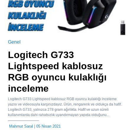
Genel
Logitech G733
Lightspeed kablosuz
RGB oyuncu kulaklığı
inceleme
Logitech G733 Lightspeed kablosuz RGB oyuncu kulaklığı inceleme
yazısı ve videosuyla karşınızdayız. Ürün, rengarenk ve oldukça da hafif.
Logitech G733, yalnızca 278 gram ağırlıkta. Hafif ve uzun süreli
kullanımlarda dahi rahatsızlık uyandırmayan yapıda olduğunu...
Mahmut Saral
| 05 Nisan 2021