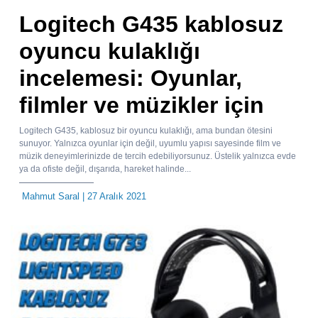
Logitech G435 kablosuz
oyuncu kulaklığı
incelemesi: Oyunlar,
filmler ve müzikler için
Logitech G435, kablosuz bir oyuncu kulaklığı, ama bundan ötesini
sunuyor. Yalnızca oyunlar için değil, uyumlu yapısı sayesinde film ve
müzik deneyimlerinizde de tercih edebiliyorsunuz. Üstelik yalnızca evde
ya da ofiste değil, dışarıda, hareket halinde...
Mahmut Saral
| 27 Aralık 2021