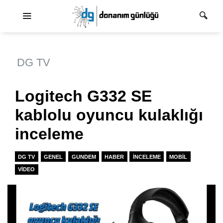
Ana dolaşım
DG TV
Logitech G332 SE
kablolu oyuncu kulaklığı
inceleme
DG TV
GENEL
GUNDEM
HABER
İNCELEME
MOBIL
VIDEO