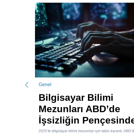
Genel
Önceki
Bilgisayar Bilimi
Mezunları ABD’de
İşsizliğin Pençesind
2025’te bilgisayar bilimi mezunları için tablo karardı. ABD’