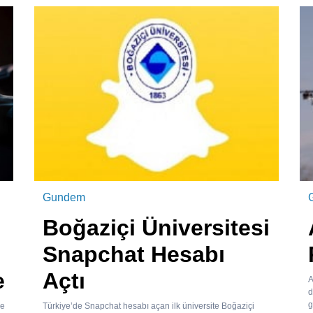
Gundem
Boğaziçi Üniversitesi
Snapchat Hesabı
e
Açtı
A
d
g
de
Türkiye’de Snapchat hesabı açan ilk üniversite Boğaziçi