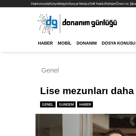
Hakkımızda
Künye
İletişim
Sosyal Medya
Telif Hakkı
Reklam
Öneri ve Şika
HABER
MOBIL
DONANIM
DOSYA KONUSU
Genel
Lise mezunları daha 
GENEL
GUNDEM
HABER