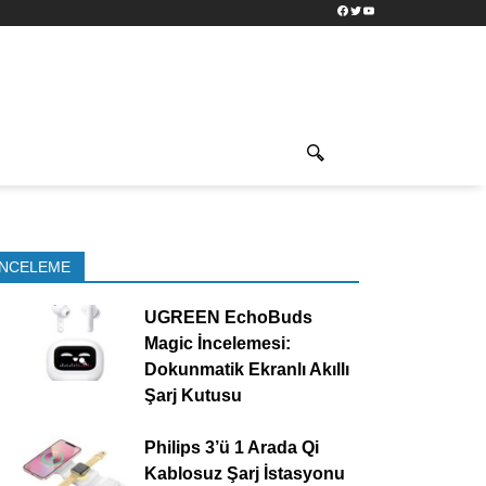
Facebook
Twitter
YouTube
İNCELEME
UGREEN EchoBuds
Magic İncelemesi:
Dokunmatik Ekranlı Akıllı
Şarj Kutusu
Philips 3’ü 1 Arada Qi
Kablosuz Şarj İstasyonu