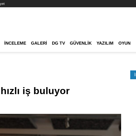
yet
Ana dolaşım
İNCELEME
GALERI
DG TV
GÜVENLIK
YAZILIM
OYUN
Etkinlik Ara
hızlı iş buluyor