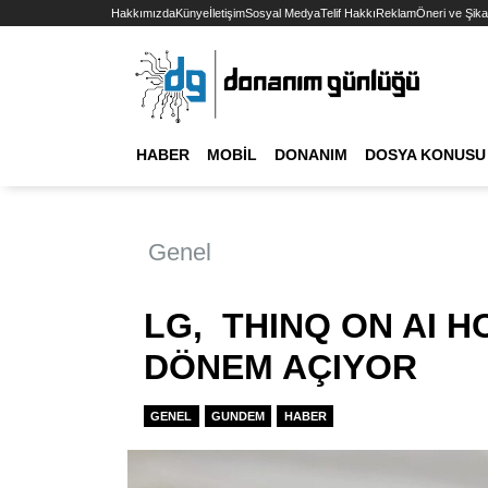
Hakkımızda
Künye
İletişim
Sosyal Medya
Telif Hakkı
Reklam
Öneri ve Şika
HABER
MOBIL
DONANIM
DOSYA KONUSU
Genel
LG, THINQ ON AI H
DÖNEM AÇIYOR
GENEL
GUNDEM
HABER