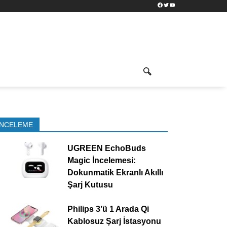
Facebook
Twitter
YouTube
İNCELEME
UGREEN EchoBuds
Magic İncelemesi:
Dokunmatik Ekranlı Akıllı
Şarj Kutusu
Philips 3’ü 1 Arada Qi
Kablosuz Şarj İstasyonu