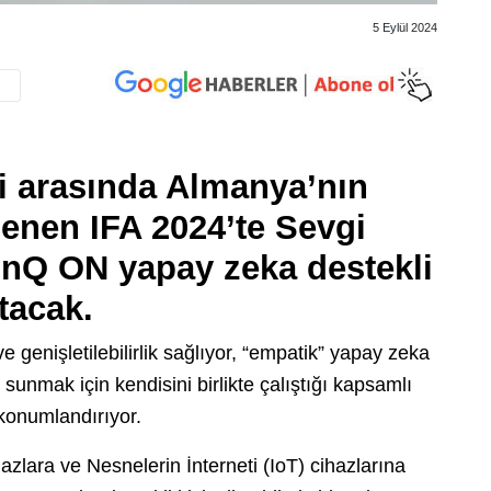
5 Eylül 2024
ri ​​arasında Almanya’nın
lenen IFA 2024’te Sevgi
inQ ON yapay zeka destekli
ıtacak.
 genişletilebilirlik sağlıyor, “empatik” yapay zeka
k sunmak için kendisini birlikte çalıştığı kapsamlı
 konumlandırıyor.
hazlara ve Nesnelerin İnterneti (IoT) cihazlarına