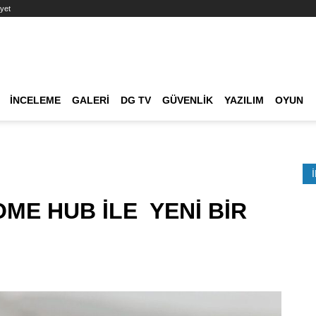
yet
Ana dolaşım
İNCELEME
GALERI
DG TV
GÜVENLIK
YAZILIM
OYUN
Etkinlik Ara
OME HUB İLE YENİ BİR