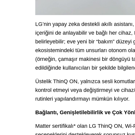
LG’nin yapay zeka destekli akıllı asistanı
içeriğini de anlayabilir ve bağlı her cihaz, 
belirleyebilir; eve yeni bir “bakım” düzeyi
ekosistemindeki tüm unsurları otonom ola
(örneğin, çamaşır makinesi bir döngüyü t
edildiğinde kullanıcıları bir şekilde bilgilen
Üstelik ThinQ ON, yalnızca sesli komutlar
kontrol etmeyi veya değiştirmeyi ve cihaz/I
rutinleri yapılandırmayı mümkün kılıyor.
Bağlantı, Genişletilebilirlik ve Çok Yön
Matter sertifikalı* olan LG ThinQ ON, Wi-F
seçeneklerini destekleyerek sorunsuz kuru