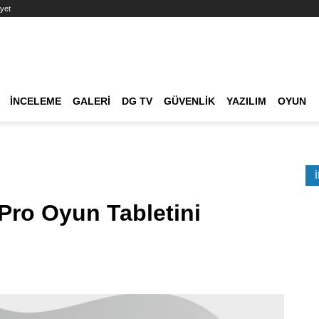
yet
Ana dolaşım
İNCELEME
GALERI
DG TV
GÜVENLIK
YAZILIM
OYUN
Etkinlik Ara
Pro Oyun Tabletini