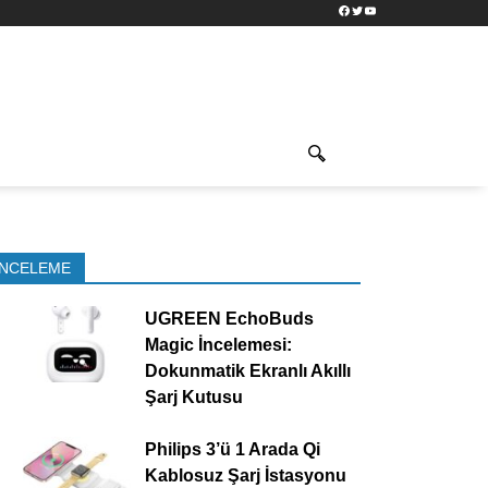
Facebook
Twitter
YouTube
İNCELEME
UGREEN EchoBuds
Magic İncelemesi:
Dokunmatik Ekranlı Akıllı
Şarj Kutusu
Philips 3’ü 1 Arada Qi
Kablosuz Şarj İstasyonu