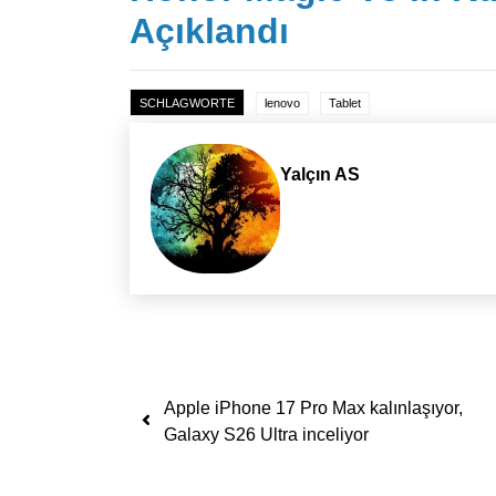
Açıklandı
SCHLAGWORTE
lenovo
Tablet
Yalçın AS
Yazı dolaşımı
Apple iPhone 17 Pro Max kalınlaşıyor,
Galaxy S26 Ultra inceliyor