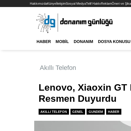
Hakkımızda
Künye
İletişim
Sosyal Medya
Telif Hakkı
Reklam
Öneri ve Şika
HABER
MOBIL
DONANIM
DOSYA KONUSU
Akıllı Telefon
Lenovo, Xiaoxin GT 
Resmen Duyurdu
AKILLI TELEFON
GENEL
GUNDEM
HABER