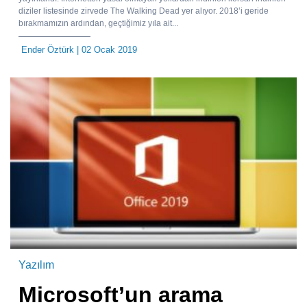
diziler listesinde zirvede The Walking Dead yer alıyor. 2018’i geride
bırakmamızın ardından, geçtiğimiz yıla ait...
Ender Öztürk
| 02 Ocak 2019
Yazılım
Microsoft’un arama