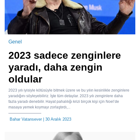
Genel
2023 sadece zenginlere
yaradı, daha zengin
oldular
2023 yılı iyisiyle kötüsüyle bitmek üzere ve bu yılın kesinlikle zenginlere
yaradığını söyleyebiliriz. İşte tüm detaylar. 2023 yılı zenginlere daha
fazla yaradı denebilir. Hayat pahalılığı krizi birçok kişi için Noel’de
masaya yemek koymayı zorlaştırdı,...
Bahar Vatansever
| 30 Aralık 2023