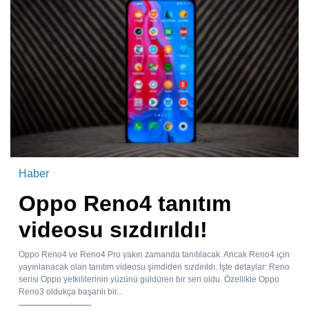
Haber
Oppo Reno4 tanıtım
videosu sızdırıldı!
Oppo Reno4 ve Reno4 Pro yakın zamanda tanıtılacak. Ancak Reno4 için
yayınlanacak olan tanıtım videosu şimdiden sızdırıldı. İşte detaylar: Reno
serisi Oppo yetkililerinin yüzünü güldüren bir seri oldu. Özellikle Oppo
Reno3 oldukça başarılı bir...