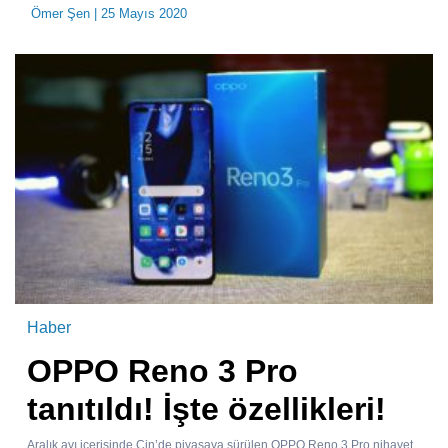
Ömer Şen
| 25 Mayıs 2020
Haber
OPPO Reno 3 Pro
tanıtıldı! İşte özellikleri!
Aralık ayı içerisinde Çin’de piyasaya sürülen OPPO Reno 3 Pro nihayet