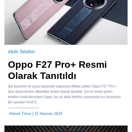
Akıllı Telefon
Oppo F27 Pro+ Resmi
Olarak Tanıtıldı
Şık tasarımı ve suya dayanıklı yapısıyla dikkat çeken Oppo F27 Pro+,
dün düzenlenen etkinlikle resmi olarak tanıtıldı. Çin’in önde gelen
telefon üreticilerinden Oppo, bu yıl akıllı telefon pazarında hız kesmiyor.
Bir yandan Find X...
Ahmet Timur
| 15 Haziran 2024