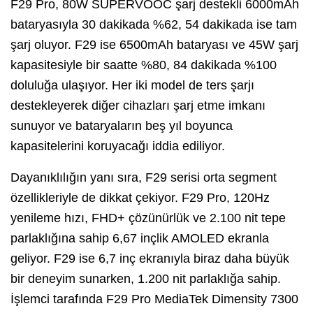
F29 Pro, 80W SUPERVOOC şarj destekli 6000mAh
bataryasıyla 30 dakikada %62, 54 dakikada ise tam
şarj oluyor. F29 ise 6500mAh bataryası ve 45W şarj
kapasitesiyle bir saatte %80, 84 dakikada %100
doluluğa ulaşıyor. Her iki model de ters şarjı
destekleyerek diğer cihazları şarj etme imkanı
sunuyor ve bataryaların beş yıl boyunca
kapasitelerini koruyacağı iddia ediliyor.
Dayanıklılığın yanı sıra, F29 serisi orta segment
özellikleriyle de dikkat çekiyor. F29 Pro, 120Hz
yenileme hızı, FHD+ çözünürlük ve 2.100 nit tepe
parlaklığına sahip 6,67 inçlik AMOLED ekranla
geliyor. F29 ise 6,7 inç ekranıyla biraz daha büyük
bir deneyim sunarken, 1.200 nit parlaklığa sahip.
İşlemci tarafında F29 Pro MediaTek Dimensity 7300