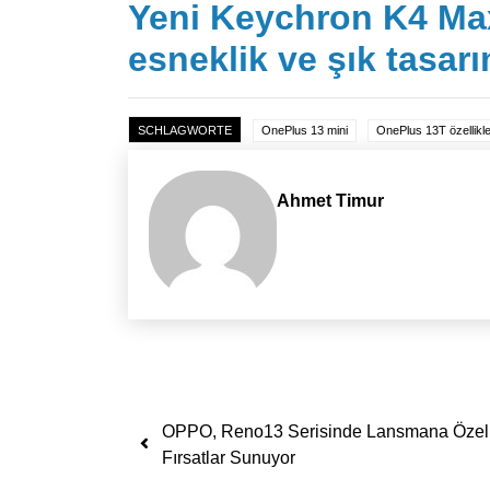
Yeni Keychron K4 Ma
esneklik ve şık tasar
SCHLAGWORTE
OnePlus 13 mini
OnePlus 13T özellikle
Ahmet Timur
Yazı dolaşımı
OPPO, Reno13 Serisinde Lansmana Özel
Fırsatlar Sunuyor