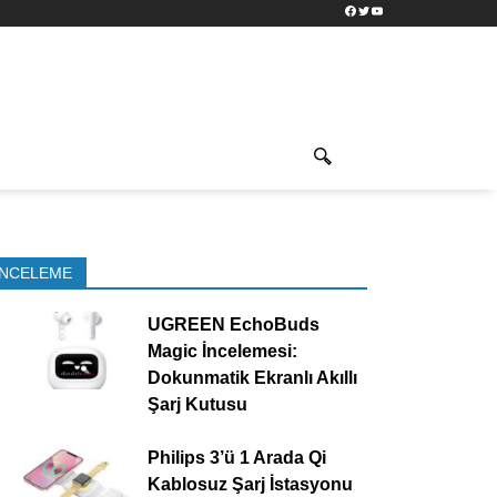
Facebook
Twitter
YouTube
İNCELEME
UGREEN EchoBuds
Magic İncelemesi:
Dokunmatik Ekranlı Akıllı
Şarj Kutusu
Philips 3’ü 1 Arada Qi
Kablosuz Şarj İstasyonu