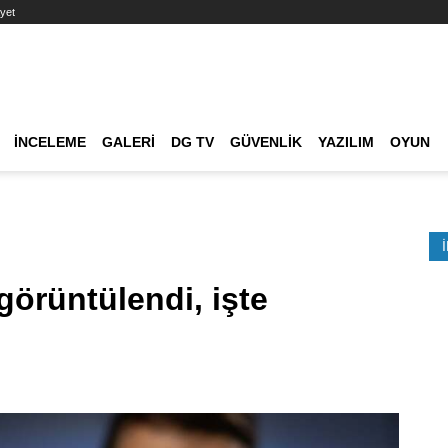
yet
Ana dolaşım
İNCELEME
GALERI
DG TV
GÜVENLIK
YAZILIM
OYUN
Etkinlik Ara
görüntülendi, işte