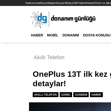
Hakkımızda
Künye
İletişim
Sosyal Medya
Telif Hakkı
Reklam
Öneri ve Şika
HABER
MOBIL
DONANIM
DOSYA KONUSU
Akıllı Telefon
OnePlus 13T ilk kez 
detaylar!
AKILLI TELEFON
GENEL
GUNDEM
HABER