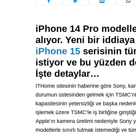
iPhone 14 Pro modell
alıyor. Yeni bir iddia
iPhone 15
serisinin t
istiyor ve bu yüzden 
İşte detaylar…
ITHome sitesinin haberine göre Sony, ka
durumun üstesinden gelmek için TSMC’nin 
kapasitesinin yetersizliği ve başka nedenle
işlemek üzere TSMC’le iş birliğine giriştiğ
Apple’ın kamera üretimi nedeniyle Sony ya
modellerle sınırlı tutmak istemediği ve t