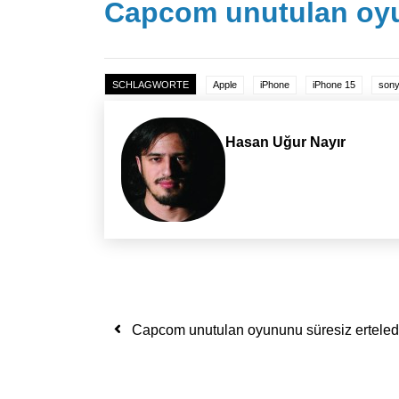
Capcom unutulan oyu
SCHLAGWORTE
Apple
iPhone
iPhone 15
son
Hasan Uğur Nayır
Yazı dolaşımı
Capcom unutulan oyununu süresiz erteled