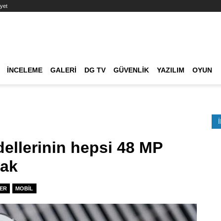
yet
Ana dolaşım
İNCELEME
GALERI
DG TV
GÜVENLIK
YAZILIM
OYUN
Etkinlik Ara
ellerinin hepsi 48 MP
cak
ER
MOBIL