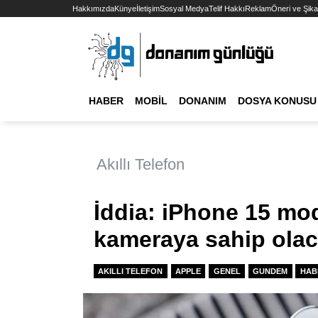
Hakkımızda
Künye
İletişim
Sosyal Medya
Telif Hakkı
Reklam
Öneri ve Şika
HABER
MOBIL
DONANIM
DOSYA KONUSU
Akıllı Telefon
İddia: iPhone 15 mod
kameraya sahip ola
AKILLI TELEFON
APPLE
GENEL
GUNDEM
HAB