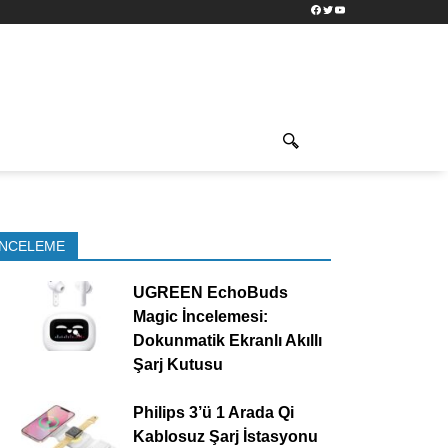
Facebook
Twitter
YouTube
İNCELEME
UGREEN EchoBuds
Magic İncelemesi:
Dokunmatik Ekranlı Akıllı
Şarj Kutusu
Philips 3’ü 1 Arada Qi
Kablosuz Şarj İstasyonu