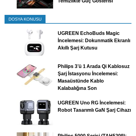
Temizlikte Güç Gösterisi
DOSYA KONUSU
UGREEN EchoBuds Magic
İncelemesi: Dokunmatik Ekranlı
Akıllı Şarj Kutusu
Philips 3’ü 1 Arada Qi Kablosuz
Şarj İstasyonu İncelemesi:
Masaüstünde Kablo
Kalabalığına Son
UGREEN Uno RG İncelemesi:
Robot Tasarımlı GaN Şarj Cihazı
Philips 5000 Serisi (TAH5209):