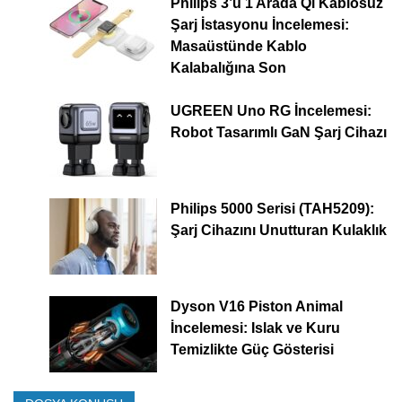
Philips 3’ü 1 Arada Qi Kablosuz
Şarj İstasyonu İncelemesi:
Masaüstünde Kablo
Kalabalığına Son
UGREEN Uno RG İncelemesi:
Robot Tasarımlı GaN Şarj Cihazı
Philips 5000 Serisi (TAH5209):
Şarj Cihazını Unutturan Kulaklık
Dyson V16 Piston Animal
İncelemesi: Islak ve Kuru
Temizlikte Güç Gösterisi