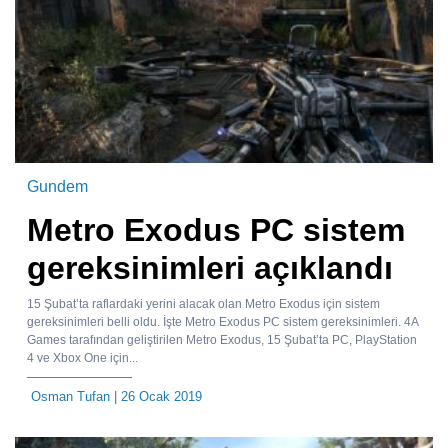
Gundem
Metro Exodus PC sistem
gereksinimleri açıklandı
15 Şubat’ta raflardaki yerini alacak olan Metro Exodus için sistem
gereksinimleri belli oldu. İşte Metro Exodus PC sistem gereksinimleri. 4A
Games tarafından geliştirilen Metro Exodus, 15 Şubat’ta PC, PlayStation
4 ve Xbox One için...
Osman Tufan
| 26 Ocak 2019