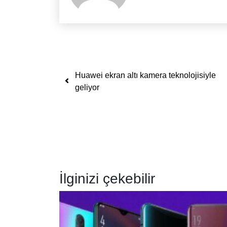
Yazı dolaşımı
Huawei ekran altı kamera teknolojisiyle
geliyor
İlginizi çekebilir