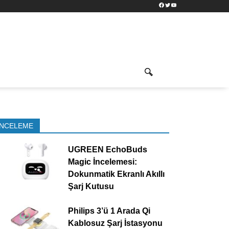
Facebook
Twitter
YouTube
İNCELEME
UGREEN EchoBuds
Magic İncelemesi:
Dokunmatik Ekranlı Akıllı
Şarj Kutusu
Philips 3’ü 1 Arada Qi
Kablosuz Şarj İstasyonu