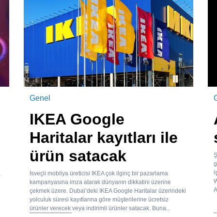
Genel
IKEA Google
Haritalar kayıtları ile
ürün satacak
Ş
g
i
a
İsveçli mobilya üreticisi IKEA çok ilginç bir pazarlama
W
kampanyasına imza atarak dünyanın dikkatini üzerine
A
çekmek üzere. Dubai’deki IKEA Google Haritalar üzerindeki
yolculuk süresi kayıtlarına göre müşterilerine ücretsiz
ürünler verecek veya indirimli ürünler satacak. Buna...