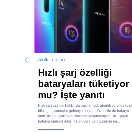
Akıllı Telefon
Önceki
Hızlı şarj özelliği
bataryaları tüketiyor
mu? İşte yanıtı
Hızlı şarj özelliği hakkında bazıları çok abartılı yorum yaps
bile ilginç sonuçlar gelmeye başladı. Özellikle de batarya
ömrü ile ilgili çok ciddi sorunlar yaşanabiliyor. Hızlı şarjın
batarya ömrüne etkisi ne oluyor? Son günlerin en...