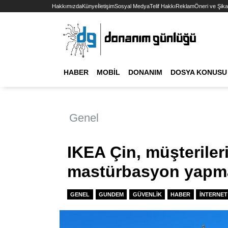
Hakkımızda
Künye
İletişim
Sosyal Medya
Telif Hakkı
Reklam
Öneri ve Şika
HABER
MOBIL
DONANIM
DOSYA KONUSU
Genel
IKEA Çin, müşterile
mastürbasyon yapmam
GENEL
GUNDEM
GÜVENLIK
HABER
İNTERNET