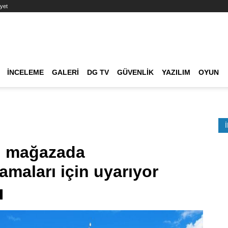
yet
Ana dolaşım
İNCELEME
GALERI
DG TV
GÜVENLIK
YAZILIM
OYUN
Etkinlik Ara
ri mağazada
aları için uyarıyor