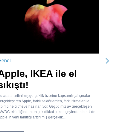
Genel
Sonraki
Apple, IKEA ile el
sıkıştı!
u aralar arttırılmış gerçeklik üzerine kapsamlı çalışmalar
erçekleştiren Apple, farklı sektörlerden, farklı firmalar ile
şbirliğine gitmeye hazırlanıyor. Geçtiğimiz ay gerçekleşen
WDC etkinliğinden en çok dikkat çeken şeylerden birisi de
pple’ın yeni tanıttığı arttırılmış gerçeklik...