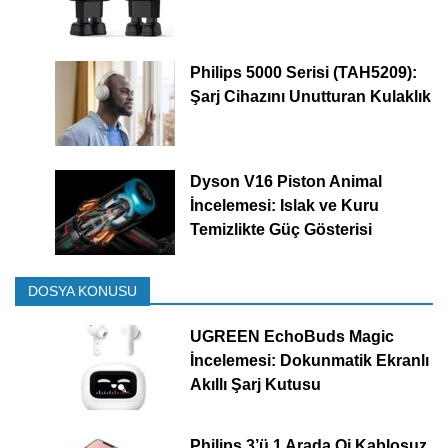
Philips 5000 Serisi (TAH5209):
Şarj Cihazını Unutturan Kulaklık
Dyson V16 Piston Animal
İncelemesi: Islak ve Kuru
Temizlikte Güç Gösterisi
DOSYA KONUSU
UGREEN EchoBuds Magic
İncelemesi: Dokunmatik Ekranlı
Akıllı Şarj Kutusu
Philips 3’ü 1 Arada Qi Kablosuz