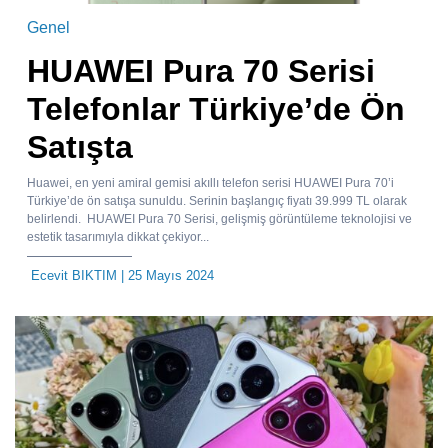
Genel
HUAWEI Pura 70 Serisi
Telefonlar Türkiye’de Ön
Satışta
Huawei, en yeni amiral gemisi akıllı telefon serisi HUAWEI Pura 70’i
Türkiye’de ön satışa sunuldu. Serinin başlangıç fiyatı 39.999 TL olarak
belirlendi. HUAWEI Pura 70 Serisi, gelişmiş görüntüleme teknolojisi ve
estetik tasarımıyla dikkat çekiyor...
Ecevit BIKTIM
| 25 Mayıs 2024