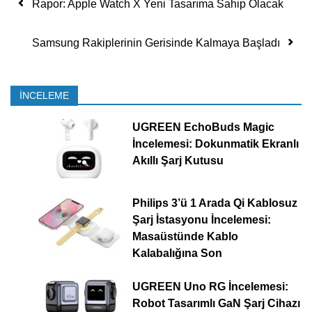
Yazı dolaşımı
Rapor: Apple Watch X Yeni Tasarıma Sahip Olacak
Samsung Rakiplerinin Gerisinde Kalmaya Başladı
İNCELEME
UGREEN EchoBuds Magic
İncelemesi: Dokunmatik Ekranlı
Akıllı Şarj Kutusu
Philips 3’ü 1 Arada Qi Kablosuz
Şarj İstasyonu İncelemesi:
Masaüstünde Kablo
Kalabalığına Son
UGREEN Uno RG İncelemesi:
Robot Tasarımlı GaN Şarj Cihazı