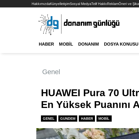
Hakkımızda
Künye
İletişim
Sosyal Medya
Telif Hakkı
Reklam
Öneri ve Şika
HABER
MOBIL
DONANIM
DOSYA KONUSU
Genel
HUAWEI Pura 70 Ult
En Yüksek Puanını A
GENEL
GUNDEM
HABER
MOBIL