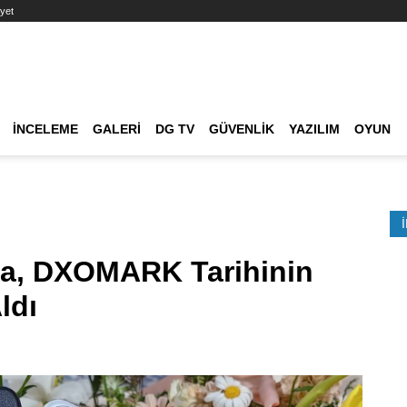
yet
Ana dolaşım
İNCELEME
GALERI
DG TV
GÜVENLIK
YAZILIM
OYUN
Etkinlik Ara
ra, DXOMARK Tarihinin
ldı