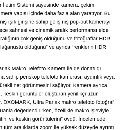
r İletim Sistemi sayesinde kamera, çekim
amera yapısı içinde daha fazla alan yaratıyor. Bu
geniş ışık girişine sahip gelişmiş pop-out kamerayı
gece sahnesi ve dinamik aralık performansı elde
lığının çok geniş olduğunu ve fotoğraflar HDR
olağanüstü olduğunu” ve ayrıca “renklerin HDR
rlak Makro Telefoto Kamera ile de donatıldı.
a sahip periskop telefoto kamerası, aydınlık veya
sürekli net görünmesini sağlıyor. Kamera ayrıca
n, keskin görüntüler oluşturan yenilikçi uzun
r. DXOMARK, Ultra Parlak makro telefoto fotoğraf
uanla değerlendirirken, özellikle makro işleviyle
fini ve keskin görüntülerini” övdü. İncelemede
n tüm aralıklarda zoom ile yüksek düzeyde ayrıntı