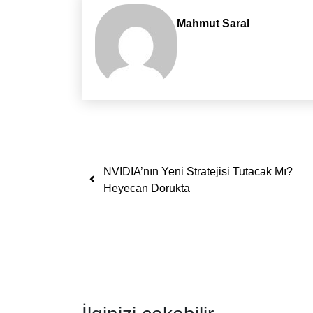
Mahmut Saral
Yazı dolaşımı
NVIDIA’nın Yeni Stratejisi Tutacak Mı?
Heyecan Dorukta