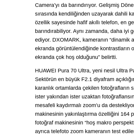
Camera’yı da barındırıyor. Gelişmiş Döne
sırasında kendiliğinden uzayarak dahili k
özellik sayesinde hafif akıllı telefon, en 
barındırabiliyor. Aynı zamanda, daha iyi 
ediyor. DXOMARK, kameranın “dinamik ara
ekranda görüntülendiğinde kontrastların 
ekranda çok hoş olduğunu” belirtti.
HUAWEI Pura 70 Ultra, yeni nesil Ultra Pa
Sektörün en büyük F2.1 diyafram açıklığın
karanlık ortamlarda çekilen fotoğrafların 
ister yakından ister uzaktan fotoğraflansı
mesafeli kaydırmalı zoom’u da destekliyo
makinesinin yakınlaştırma özelliğini 164 p
fotoğraf makinesinin “hoş makro perspekti
ayrıca telefoto zoom kameranın test edile