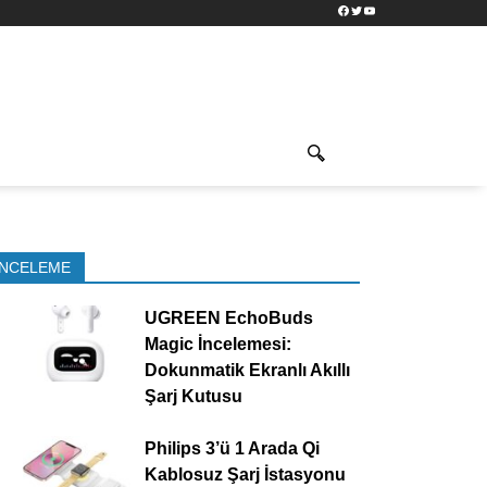
Facebook
Twitter
YouTube
İNCELEME
UGREEN EchoBuds
Magic İncelemesi:
Dokunmatik Ekranlı Akıllı
Şarj Kutusu
Philips 3’ü 1 Arada Qi
Kablosuz Şarj İstasyonu