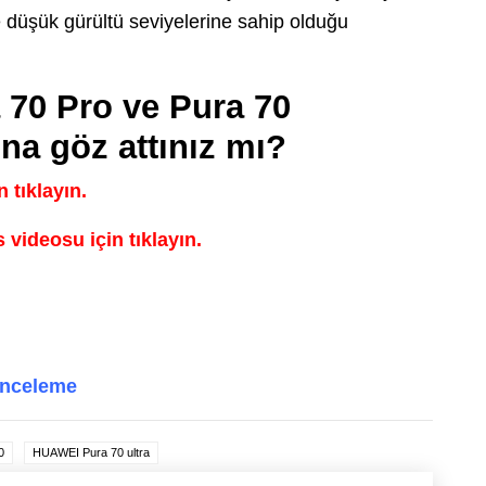
le düşük gürültü seviyelerine sahip olduğu
 70 Pro ve Pura 70
ına göz attınız mı?
 tıklayın.
videosu için tıklayın.
inceleme
0
HUAWEI Pura 70 ultra