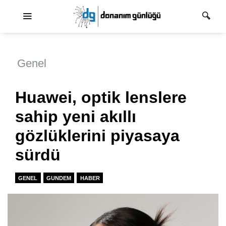
Ana dolaşım
Genel
Huawei, optik lenslere
sahip yeni akıllı
gözlüklerini piyasaya
sürdü
GENEL
GUNDEM
HABER