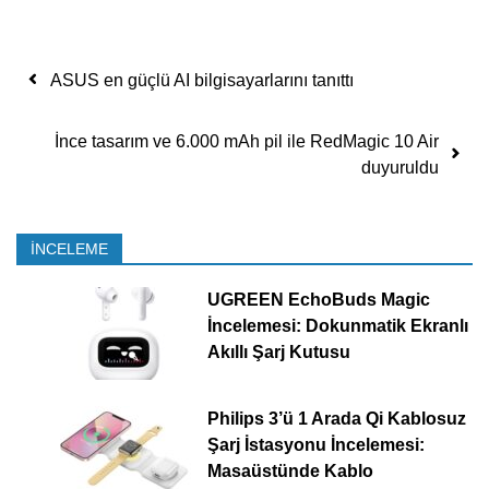
Yazı dolaşımı
ASUS en güçlü AI bilgisayarlarını tanıttı
İnce tasarım ve 6.000 mAh pil ile RedMagic 10 Air
duyuruldu
İNCELEME
UGREEN EchoBuds Magic
İncelemesi: Dokunmatik Ekranlı
Akıllı Şarj Kutusu
Philips 3’ü 1 Arada Qi Kablosuz
Şarj İstasyonu İncelemesi:
Masaüstünde Kablo