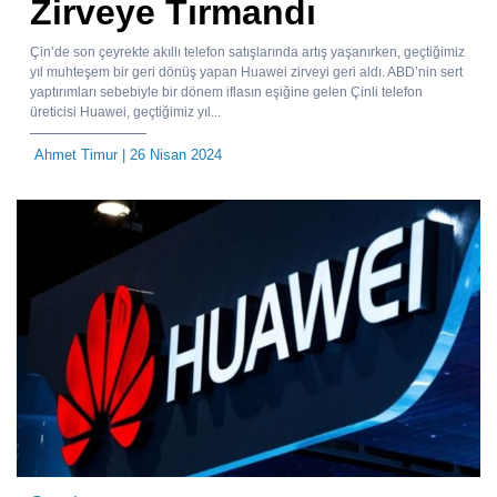
Zirveye Tırmandı
Çin’de son çeyrekte akıllı telefon satışlarında artış yaşanırken, geçtiğimiz
yıl muhteşem bir geri dönüş yapan Huawei zirveyi geri aldı. ABD’nin sert
yaptırımları sebebiyle bir dönem iflasın eşiğine gelen Çinli telefon
üreticisi Huawei, geçtiğimiz yıl...
Ahmet Timur
| 26 Nisan 2024