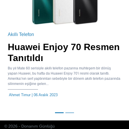
Akıllı Telefon
Huawei Enjoy 70 Resmen
Tanıtıldı
Bu yıl Mate 60 serisiyle akıllı telefon pazarına muhteşem bir dönüş
yapan Huawei, bu hafta da Huawei Enjoy 70’i resmi olarak tanıttı.
Amerika’nın sert yaptırımları sebebiyle bir dönem akıllı telefon pazarında
silinmenin eşiğine gelen...
Ahmet Timur
| 06 Aralık 2023
© 2026 - Donanım Günlüğü