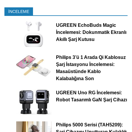
İNCELEME
UGREEN EchoBuds Magic
İncelemesi: Dokunmatik Ekranlı
Akıllı Şarj Kutusu
Philips 3’ü 1 Arada Qi Kablosuz
Şarj İstasyonu İncelemesi:
Masaüstünde Kablo
Kalabalığına Son
UGREEN Uno RG İncelemesi:
Robot Tasarımlı GaN Şarj Cihazı
Philips 5000 Serisi (TAH5209):
Şarj Cihazını Unutturan Kulaklık