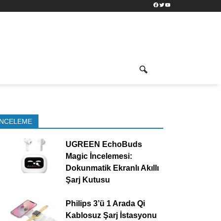
Facebook
Twitter
YouTube
İNCELEME
UGREEN EchoBuds
Magic İncelemesi:
Dokunmatik Ekranlı Akıllı
Şarj Kutusu
Philips 3’ü 1 Arada Qi
Kablosuz Şarj İstasyonu