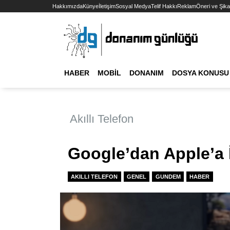
Hakkımızda
Künye
İletişim
Sosyal Medya
Telif Hakkı
Reklam
Öneri ve Şika
HABER
MOBIL
DONANIM
DOSYA KONUSU
Akıllı Telefon
Google’dan Apple’a
AKILLI TELEFON
GENEL
GUNDEM
HABER