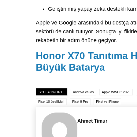
Geliştirilmiş yapay zeka destekli kame
Apple ve Google arasındaki bu dostça atışm
sektörü de canlı tutuyor. Sonuçta iyi fik
rekabetin bir adım önüne geçiyor.
Honor X70 Tanıtıma Ha
Büyük Batarya
SCHLAGWORTE
android vs ios
Apple WWDC 2025
Pixel 10 özellikleri
Pixel 9 Pro
Pixel vs iPhone
Ahmet Timur