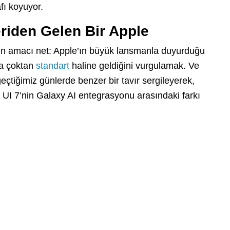
fı koyuyor.
eriden Gelen Bir Apple
e’ın amacı net: Apple’ın büyük lansmanla duyurduğu
nda çoktan
standart
haline geldiğini vurgulamak. Ve
iğimiz günlerde benzer bir tavır sergileyerek,
 UI 7’nin Galaxy AI entegrasyonu arasındaki farkı