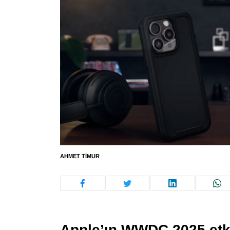
AHMET TIMUR
Apple’ın WWDC 2025 etki