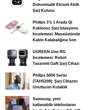
Dokunmatik Ekranlı Akıllı
Şarj Kutusu
Philips 3’ü 1 Arada Qi
Kablosuz Şarj İstasyonu
İncelemesi: Masaüstünde
Kablo Kalabalığına Son
UGREEN Uno RG
İncelemesi: Robot
Tasarımlı GaN Şarj Cihazı
Philips 5000 Serisi
(TAH5209): Şarj Cihazını
Unutturan Kulaklık
Samsung, yeni
katlanabilir telefonlarını