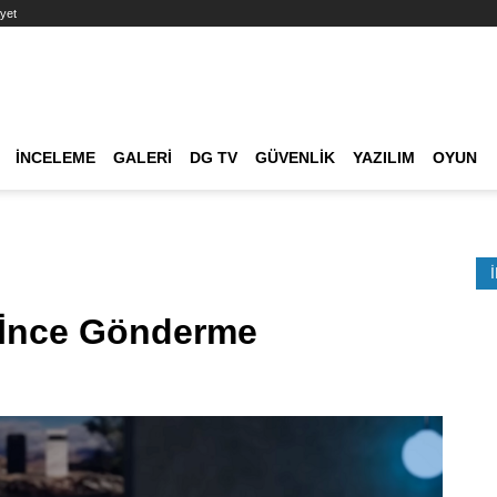
yet
Ana dolaşım
İNCELEME
GALERI
DG TV
GÜVENLIK
YAZILIM
OYUN
Etkinlik Ara
 İnce Gönderme