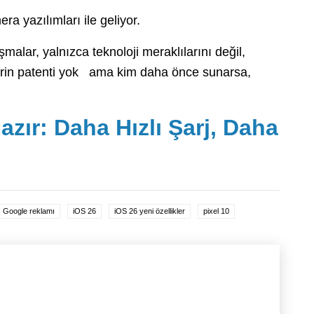
ra yazılımları ile geliyor.
alar, yalnızca teknoloji meraklılarını değil,
irlerin patenti yok ama kim daha önce sunarsa,
zır: Daha Hızlı Şarj, Daha
Google reklamı
iOS 26
iOS 26 yeni özellikler
pixel 10